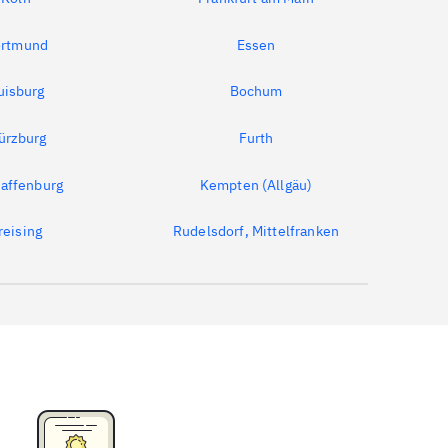
rtmund
Essen
uisburg
Bochum
ürzburg
Furth
affenburg
Kempten (Allgäu)
reising
Rudelsdorf, Mittelfranken