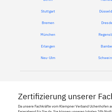
Stuttgart
Düsseld
Bremen
Dresd
München
Regensb
Erlangen
Bambe
Neu-Ulm
Schwein
Zertifizierung unserer Fac
Da unsere Fachkräfte vom Klempner Verband Uchenhofen 
Feierabend für Sie da. Sie können unseren lokalen 24h Notf