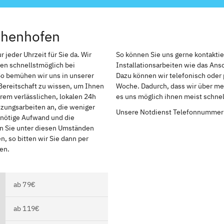
chenhofen
jeder Uhrzeit für Sie da. Wir
So können Sie uns gerne kontakti
en schnellstmöglich bei
Installationsarbeiten wie das An
So bemühen wir uns in unserer
Dazu können wir telefonisch oder 
Bereitschaft zu wissen, um Ihnen
Woche. Dadurch, dass wir über meh
rem verlässlichen, lokalen 24h
es uns möglich ihnen meist schnel
izungsarbeiten an, die weniger
Unsere Notdienst Telefonnummer
r nötige Aufwand und die
en Sie unter diesen Umständen
, so bitten wir Sie dann per
en.
ab 79€
ab 119€