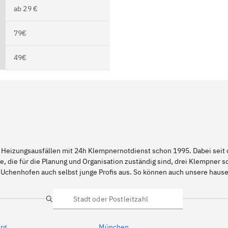
ab 29 €
79€
49€
 Heizungsausfällen mit 24h Klempnernotdienst schon 1995. Dabei seit d
e, die für die Planung und Organisation zuständig sind, drei Klempner 
 Uchenhofen auch selbst junge Profis aus. So können auch unsere hau
Suche
rg
München