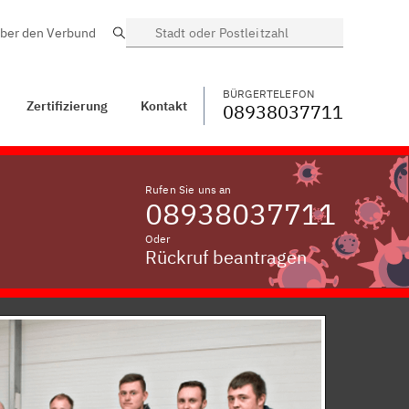
ber den Verbund
Suche
BÜRGERTELEFON
WECHSELN
08938037711
ntakt
Uchenhofen
BÜRGERTELEFON
Zertifizierung
Kontakt
08938037711
Rufen Sie uns an
08938037711
Oder
Rückruf beantragen