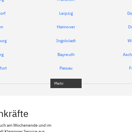
orf
Leipzig
Do
en
Hannover
D
urg
Ingolstadt
W
rg
Bayreuth
Asch
furt
Passau
F
Mehr
hkräfte
auch am Wochenende und im
all Klempner Service aus