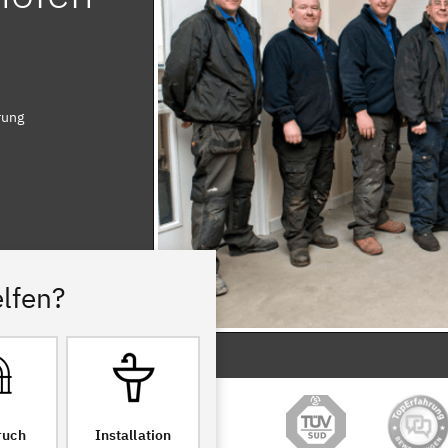
rung
lfen?
ruch
Installation