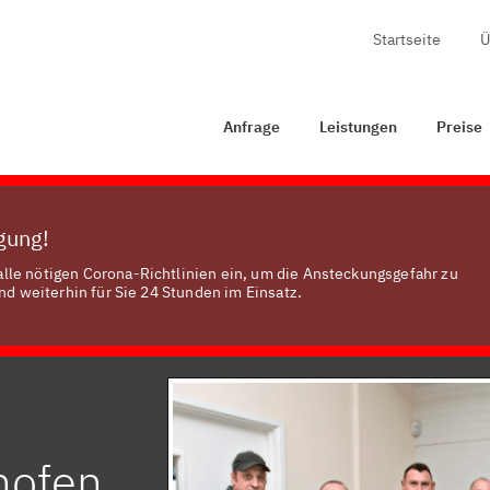
Startseite
Ü
Anfrage
Leistungen
Preise
Zertifizierung
Ko
Anfrage
Leistungen
Preise
ügung!
lle nötigen Corona-Richtlinien ein, um die Ansteckungsgefahr zu
nd weiterhin für Sie 24 Stunden im Einsatz.
hofen