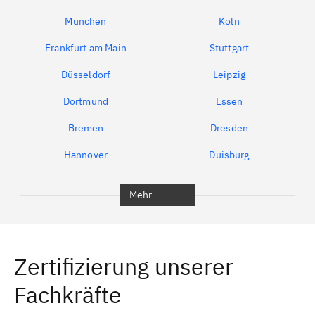
München
Köln
Frankfurt am Main
Stuttgart
Düsseldorf
Leipzig
Dortmund
Essen
Bremen
Dresden
Hannover
Duisburg
Bochum
München
Mehr
Regensburg
Ingolstadt
Würzburg
Furth
Zertifizierung unserer
Erlangen
Bamberg
Fachkräfte
Bayreuth
Aschaffenburg
Kempten (Allgäu)
Neu-Ulm