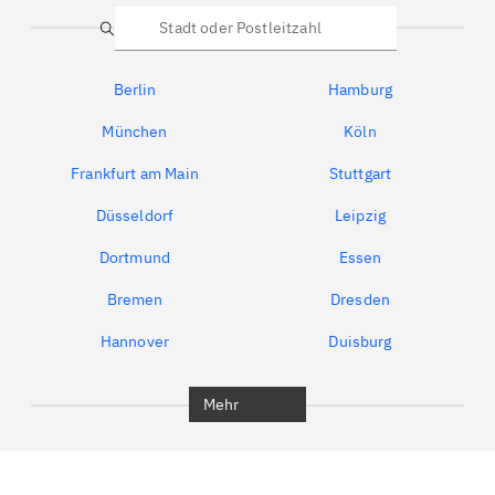
Suche
Berlin
Hamburg
München
Köln
Frankfurt am Main
Stuttgart
Düsseldorf
Leipzig
Dortmund
Essen
Bremen
Dresden
Hannover
Duisburg
Bochum
München
Mehr
Regensburg
Ingolstadt
Würzburg
Furth