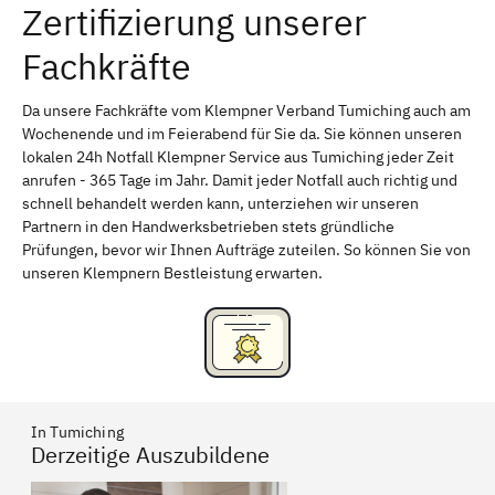
Zertifizierung unserer
Erlangen
Bamberg
Fachkräfte
Bayreuth
Aschaffenburg
Kempten (Allgäu)
Neu-Ulm
Da unsere Fachkräfte vom Klempner Verband Tumiching auch am
Wochenende und im Feierabend für Sie da. Sie können unseren
Schweinfurt
Passau
lokalen 24h Notfall Klempner Service aus Tumiching jeder Zeit
anrufen - 365 Tage im Jahr. Damit jeder Notfall auch richtig und
Freising
Rudelsdorf, Mittelfranken
schnell behandelt werden kann, unterziehen wir unseren
Partnern in den Handwerksbetrieben stets gründliche
Prüfungen, bevor wir Ihnen Aufträge zuteilen. So können Sie von
unseren Klempnern Bestleistung erwarten.
In Tumiching
Derzeitige Auszubildene