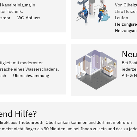
d Kanalreinigung in
Von Ölheiz
ter Technik.
Ihre Heizu
ssrohr
WC-Abfluss
Laufen.
Heizungsre
Heizungsins
Neu
tigkeit mit modernster
Bei San
Ursache eines Wasserschadens.
jederze
uch
Überschwämmung
Alt- & 
end Hilfe?
r direkt aus Triebenreuth, Oberfranken kommen und dort mit mehreren
 meist nicht länger als 30 Minuten um bei Ihnen zu sein und das zu jed