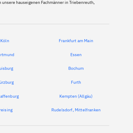
ch unsere hauseigenen Fachmänner in Triebenreuth,
Köln
Frankfurt am Main
rtmund
Essen
uisburg
Bochum
ürzburg
Furth
affenburg
Kempten (Allgäu)
reising
Rudelsdorf, Mittelfranken