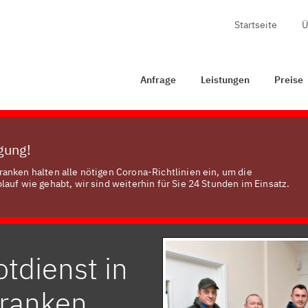
Startseite
Ü
age
Leistungen
Preise
Zertifizierung
Kontakt
Anfrage
Leistungen
Preise
ügung!
anken halten alle nötigen Corona-Richtlinien ein, um die
auf wie gehabt, wir sind weiterhin für Sie 24 Stunden im Einsatz.
tdienst in
franken