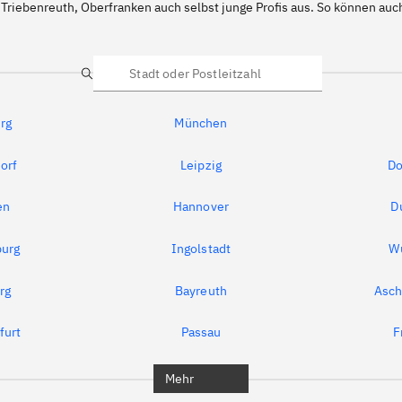
 Triebenreuth, Oberfranken auch selbst junge Profis aus. So können au
Suche
rg
München
orf
Leipzig
Do
en
Hannover
D
urg
Ingolstadt
W
rg
Bayreuth
Asch
furt
Passau
F
Mehr