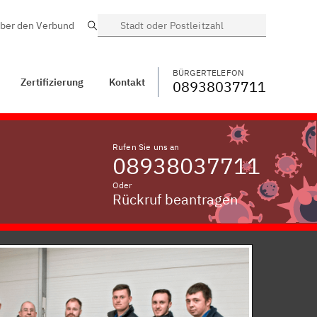
ber den Verbund
Suche
BÜRGERTELEFON
WECHSELN
08938037711
Triebenreuth,
Oberfranken
BÜRGERTELEFON
Zertifizierung
Kontakt
08938037711
Rufen Sie uns an
08938037711
Oder
Rückruf beantragen