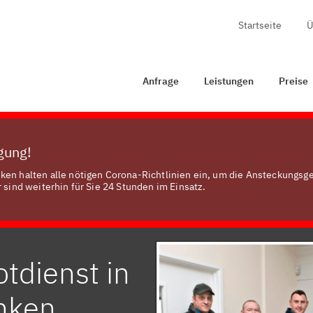
Startseite
Ü
rage
Leistungen
Preise
Zertifizierung
Kontakt
Anfrage
Leistungen
Preise
ügung!
ken halten alle nötigen Corona-Richtlinien ein, um die Ansteckungsg
 sind weiterhin für Sie 24 Stunden im Einsatz.
tdienst in
anken