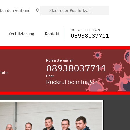
ber den Verbund
Suche
BÜRGERTELEFON
WECHSELN
08938037711
Trautberg,
Unterfranken
BÜRGERTELEFON
Zertifizierung
Kontakt
08938037711
Rufen Sie uns an
08938037711
efahr
Oder
Rückruf beantragen