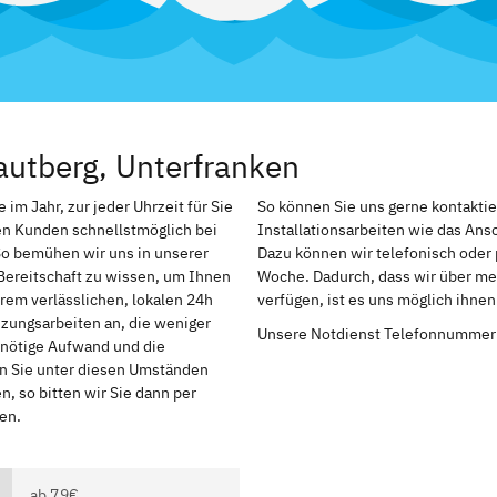
autberg, Unterfranken
im Jahr, zur jeder Uhrzeit für Sie
So können Sie uns gerne kontakti
en Kunden schnellstmöglich bei
Installationsarbeiten wie das An
So bemühen wir uns in unserer
Dazu können wir telefonisch oder 
Bereitschaft zu wissen, um Ihnen
Woche. Dadurch, dass wir über meh
rem verlässlichen, lokalen 24h
verfügen, ist es uns möglich ihne
izungsarbeiten an, die weniger
Unsere Notdienst Telefonnummer
r nötige Aufwand und die
en Sie unter diesen Umständen
, so bitten wir Sie dann per
en.
ab 79€