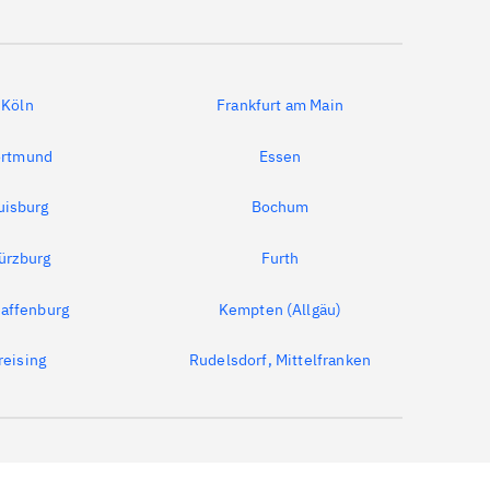
Köln
Frankfurt am Main
rtmund
Essen
uisburg
Bochum
ürzburg
Furth
affenburg
Kempten (Allgäu)
reising
Rudelsdorf, Mittelfranken