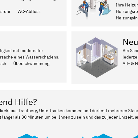
Ihre Heizun
ssrohr
WC-Abfluss
Heizungsre
Heizungsins
Neu
tigkeit mit modernster
Bei San
Ursache eines Wasserschadens.
jederze
uch
Überschwämmung
Alt- & 
end Hilfe?
 direkt aus Trautberg, Unterfranken kommen und dort mit mehreren Stan
t länger als 30 Minuten um bei Ihnen zu sein und das zu jeder Uhrzeit, a