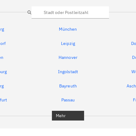
Suche
rg
München
orf
Leipzig
Do
en
Hannover
D
urg
Ingolstadt
W
rg
Bayreuth
Asch
furt
Passau
F
Mehr