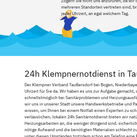
Zögern Sie nicht uns anzurufen, da wir
mehreren Standorten vertreten sind, br
jeder Uhrzeit, an egal welchem Tag.
24h Klempnernotdienst in Ta
Der Klempner Verband Taußersdorf bei Bogen, Niederbayern
Uhrzeit für Sie da. Wir haben es uns zur Aufgabe gemacht
schnellstmöglich bei Sanitärproblemen und Heizungsausf
wir uns in unserer Stadt unsere Handwerksbetriebe und Par
wissen, um Ihnen bei einem Notfall einen Experten zu s
verlässlichen, lokalen 24h Sanitärnotdienst bieten wir natü
Heizungsarbeiten an, die weniger dringend sind. sicherlic
nötige Aufwand und die benötigten Materialien schlecht z
unter diesen Umständen trotzdem schon am Telefon eine 