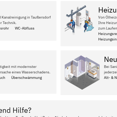
Heizu
d Kanalreinigung in Taußersdorf
Von Ölheiz
r Technik.
Ihre Heizu
ssrohr
WC-Abfluss
zum Laufen
Heizungsre
Heizungsins
Neu
tigkeit mit modernster
Bei San
Ursache eines Wasserschadens.
jederze
uch
Überschwämmung
Alt- & 
end Hilfe?