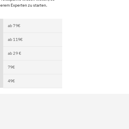
serem Experten zu starten.
ab 79€
ab 119€
ab 29 €
79€
49€