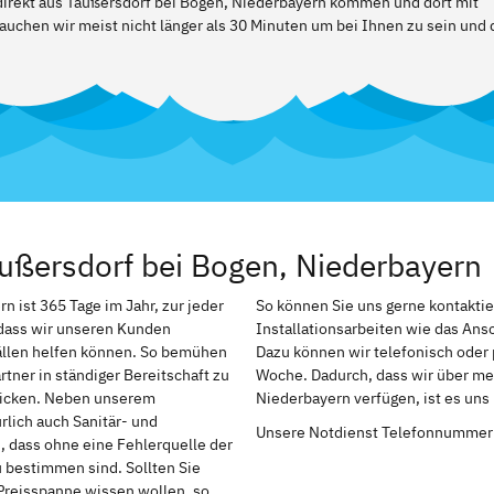
 direkt aus Taußersdorf bei Bogen, Niederbayern kommen und dort mit
auchen wir meist nicht länger als 30 Minuten um bei Ihnen zu sein und 
ußersdorf bei Bogen, Niederbayern
 ist 365 Tage im Jahr, zur jeder
So können Sie uns gerne kontakti
, dass wir unseren Kunden
Installationsarbeiten wie das An
ällen helfen können. So bemühen
Dazu können wir telefonisch oder 
tner in ständiger Bereitschaft zu
Woche. Dadurch, dass wir über meh
chicken. Neben unserem
Niederbayern verfügen, ist es uns
rlich auch Sanitär- und
Unsere Notdienst Telefonnummer
h, dass ohne eine Fehlerquelle der
u bestimmen sind. Sollten Sie
Preisspanne wissen wollen, so