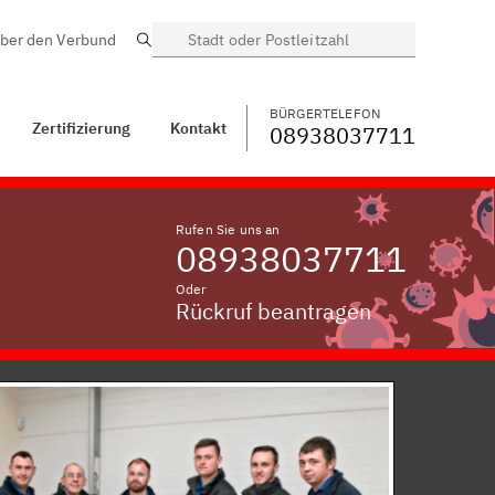
ber den Verbund
Suche
BÜRGERTELEFON
WECHSELN
08938037711
Taußersdorf bei
Bogen, Niederbayern
BÜRGERTELEFON
Zertifizierung
Kontakt
08938037711
Rufen Sie uns an
08938037711
Oder
Rückruf beantragen