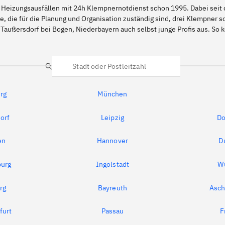
 Heizungsausfällen mit 24h Klempnernotdienst schon 1995. Dabei seit d
e, die für die Planung und Organisation zuständig sind, drei Klempner 
 Taußersdorf bei Bogen, Niederbayern auch selbst junge Profis aus. S
Suche
rg
München
orf
Leipzig
Do
en
Hannover
D
urg
Ingolstadt
W
rg
Bayreuth
Asch
furt
Passau
F