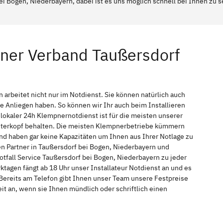
ei Bogen, Niederbayern, dabei ist es uns möglich schnell bei Ihnen zu 
pner Verband Taußersdorf
arbeitet nicht nur im Notdienst. Sie können natürlich auch
Anliegen haben. So können wir Ihr auch beim Installieren
okaler 24h Klempnernotdienst ist für die meisten unserer
interkopf behalten. Die meisten Klempnerbetriebe kümmern
nd haben gar keine Kapazitäten um Ihnen aus Ihrer Notlage zu
hen Partner in Taußersdorf bei Bogen, Niederbayern und
tfall Service Taußersdorf bei Bogen, Niederbayern zu jeder
tagen fängt ab 18 Uhr unser Installateur Notdienst an und es
Bereits am Telefon gibt Ihnen unser Team unsere Festpreise
t an, wenn sie Ihnen mündlich oder schriftlich einen