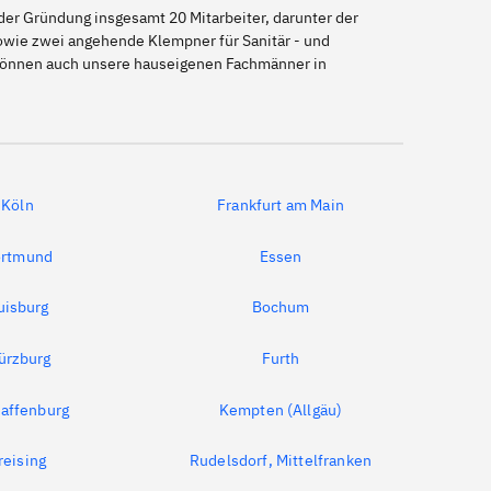
er Gründung insgesamt 20 Mitarbeiter, darunter der
sowie zwei angehende Klempner für Sanitär - und
o können auch unsere hauseigenen Fachmänner in
Köln
Frankfurt am Main
rtmund
Essen
uisburg
Bochum
ürzburg
Furth
affenburg
Kempten (Allgäu)
reising
Rudelsdorf, Mittelfranken