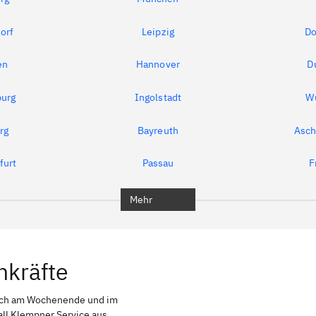
orf
Leipzig
Do
en
Hannover
D
urg
Ingolstadt
W
rg
Bayreuth
Asch
furt
Passau
F
Mehr
hkräfte
uch am Wochenende und im
all Klempner Service aus