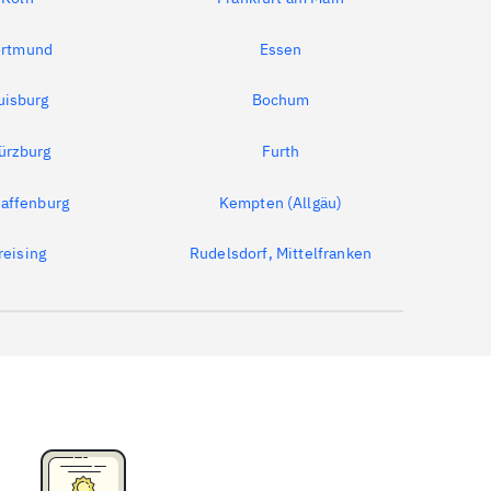
rtmund
Essen
uisburg
Bochum
ürzburg
Furth
affenburg
Kempten (Allgäu)
reising
Rudelsdorf, Mittelfranken