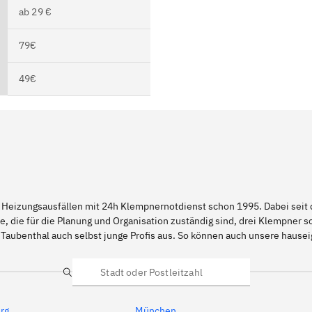
ab 29 €
79€
49€
 Heizungsausfällen mit 24h Klempnernotdienst schon 1995. Dabei seit d
e, die für die Planung und Organisation zuständig sind, drei Klempner 
 Taubenthal auch selbst junge Profis aus. So können auch unsere haus
Suche
rg
München