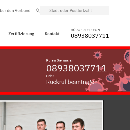
ber den Verbund
Suche
BÜRGERTELEFON
WECHSELN
08938037711
ontakt
Taubenthal
BÜRGERTELEFON
Zertifizierung
Kontakt
08938037711
Rufen Sie uns an
08938037711
Oder
Rückruf beantragen