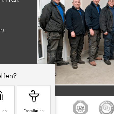
ung
lfen?
ruch
Installation