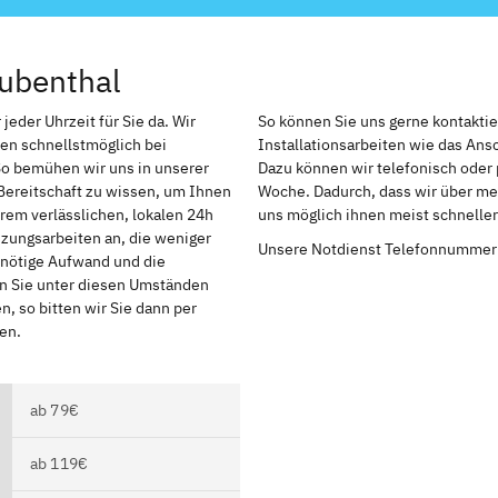
ubenthal
jeder Uhrzeit für Sie da. Wir
So können Sie uns gerne kontakti
en schnellstmöglich bei
Installationsarbeiten wie das An
So bemühen wir uns in unserer
Dazu können wir telefonisch oder 
Bereitschaft zu wissen, um Ihnen
Woche. Dadurch, dass wir über meh
rem verlässlichen, lokalen 24h
uns möglich ihnen meist schnelle
izungsarbeiten an, die weniger
Unsere Notdienst Telefonnummer
r nötige Aufwand und die
en Sie unter diesen Umständen
, so bitten wir Sie dann per
en.
ab 79€
ab 119€