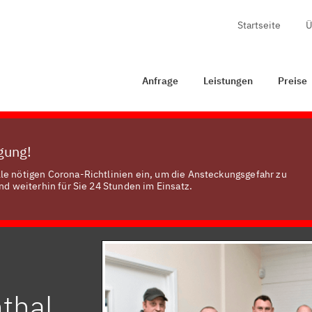
Startseite
Ü
Anfrage
Leistungen
Preise
Zertifizierung
K
Anfrage
Leistungen
Preise
ügung!
le nötigen Corona-Richtlinien ein, um die Ansteckungsgefahr zu
nd weiterhin für Sie 24 Stunden im Einsatz.
thal