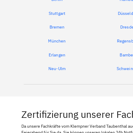
Stuttgart
Düsseld
Bremen
Dresd
München
Regensb
Erlangen
Bambe
Neu-Ulm
Schwein
Zertifizierung unserer Fac
Da unsere Fachkräfte vom Klempner Verband Taubenthal a
Feierabend für Sie da. Sie können unseren lokalen 24h Notf