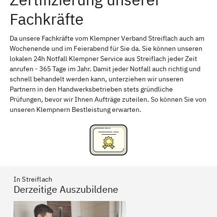
Fachkräfte
Bayreuth
Aschaffenburg
Kempten (Allgäu)
Neu-Ulm
Da unsere Fachkräfte vom Klempner Verband Streiflach auch am
Wochenende und im Feierabend für Sie da. Sie können unseren
Schweinfurt
Passau
lokalen 24h Notfall Klempner Service aus Streiflach jeder Zeit
anrufen - 365 Tage im Jahr. Damit jeder Notfall auch richtig und
Freising
Rudelsdorf, Mittelfranken
schnell behandelt werden kann, unterziehen wir unseren
Partnern in den Handwerksbetrieben stets gründliche
Prüfungen, bevor wir Ihnen Aufträge zuteilen. So können Sie von
unseren Klempnern Bestleistung erwarten.
In Streiflach
Derzeitige Auszubildene