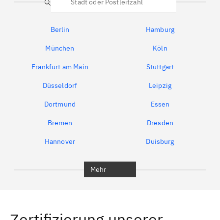
Suche
Berlin
Hamburg
München
Köln
Frankfurt am Main
Stuttgart
Düsseldorf
Leipzig
Dortmund
Essen
Bremen
Dresden
Hannover
Duisburg
Bochum
München
Mehr
Regensburg
Ingolstadt
Würzburg
Furth
Zertifizierung unserer
Erlangen
Bamberg