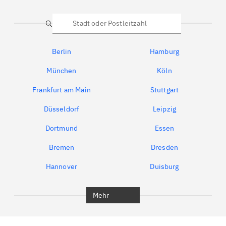
Suche
Berlin
Hamburg
München
Köln
Frankfurt am Main
Stuttgart
Düsseldorf
Leipzig
Dortmund
Essen
Bremen
Dresden
Hannover
Duisburg
Bochum
München
Mehr
Regensburg
Ingolstadt
Würzburg
Furth