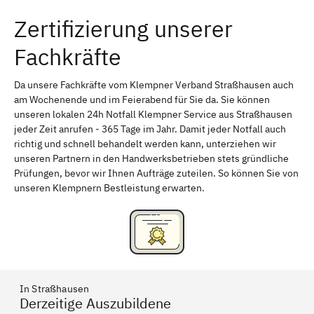
Zertifizierung unserer
Erlangen
Bamberg
Fachkräfte
Bayreuth
Aschaffenburg
Kempten (Allgäu)
Neu-Ulm
Da unsere Fachkräfte vom Klempner Verband Straßhausen auch
am Wochenende und im Feierabend für Sie da. Sie können
Schweinfurt
Passau
unseren lokalen 24h Notfall Klempner Service aus Straßhausen
jeder Zeit anrufen - 365 Tage im Jahr. Damit jeder Notfall auch
Freising
Rudelsdorf, Mittelfranken
richtig und schnell behandelt werden kann, unterziehen wir
unseren Partnern in den Handwerksbetrieben stets gründliche
Prüfungen, bevor wir Ihnen Aufträge zuteilen. So können Sie von
unseren Klempnern Bestleistung erwarten.
In Straßhausen
Derzeitige Auszubildene