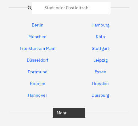
Suche
Berlin
Hamburg
München
Köln
Frankfurt am Main
Stuttgart
Düsseldorf
Leipzig
Dortmund
Essen
Bremen
Dresden
Hannover
Duisburg
Bochum
München
Mehr
Regensburg
Ingolstadt
Würzburg
Furth