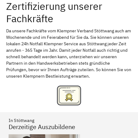
Zertifizierung unserer
Erlangen
Bamberg
Fachkräfte
Bayreuth
Aschaffenburg
Kempten (Allgäu)
Neu-Ulm
Da unsere Fachkräfte vom Klempner Verband Stöttwang auch am
Wochenende und im Feierabend für Sie da. Sie können unseren
Schweinfurt
Passau
lokalen 24h Notfall Klempner Service aus Stöttwang jeder Zeit
anrufen - 365 Tage im Jahr. Damit jeder Notfall auch richtig und
Freising
Rudelsdorf, Mittelfranken
schnell behandelt werden kann, unterziehen wir unseren
Partnern in den Handwerksbetrieben stets gründliche
Prüfungen, bevor wir Ihnen Aufträge zuteilen. So können Sie von
unseren Klempnern Bestleistung erwarten.
In Stöttwang
Derzeitige Auszubildene