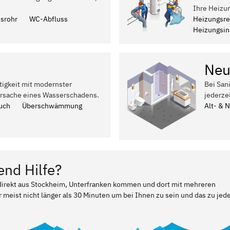
Ihre Heizu
ssrohr
WC-Abfluss
Heizungsre
Heizungsins
Neu
tigkeit mit modernster
Bei San
Ursache eines Wasserschadens.
jederze
uch
Überschwämmung
Alt- & 
end Hilfe?
r direkt aus Stockheim, Unterfranken kommen und dort mit mehreren
 meist nicht länger als 30 Minuten um bei Ihnen zu sein und das zu jed