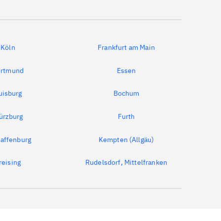
Köln
Frankfurt am Main
rtmund
Essen
uisburg
Bochum
ürzburg
Furth
affenburg
Kempten (Allgäu)
reising
Rudelsdorf, Mittelfranken