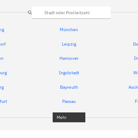
Suche
rg
München
orf
Leipzig
Do
en
Hannover
D
urg
Ingolstadt
W
rg
Bayreuth
Asch
furt
Passau
F
Mehr