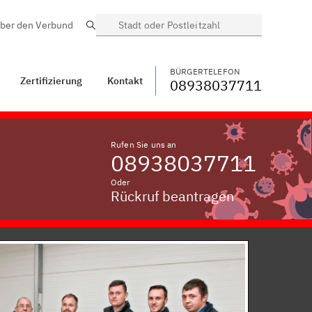
ber den Verbund
Suche
BÜRGERTELEFON
WECHSELN
08938037711
Stockheim,
Unterfranken
BÜRGERTELEFON
Zertifizierung
Kontakt
08938037711
Rufen Sie uns an
08938037711
Oder
Rückruf beantragen