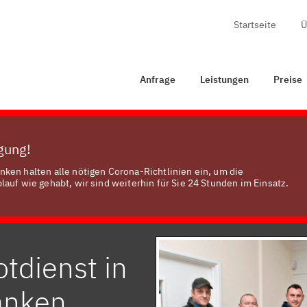
Startseite
Ü
age
Leistungen
Preise
Zertifizierung
Kontakt
Anfrage
Leistungen
Preise
ügung!
ken halten alle nötigen Corona-Richtlinien ein, um die
auf wie gehabt, wir sind weiterhin für Sie 24 Stunden im Einsatz.
tdienst in
anken