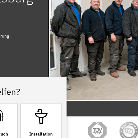
hrung
lfen?
ruch
Installation