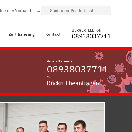
ber den Verbund
Suche
BÜRGERTELEFON
WECHSELN
08938037711
takt
Stöckelsberg
BÜRGERTELEFON
Zertifizierung
Kontakt
08938037711
Rufen Sie uns an
08938037711
Oder
Rückruf beantragen