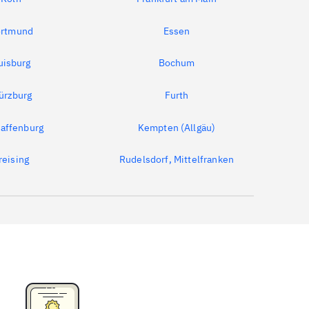
rtmund
Essen
uisburg
Bochum
ürzburg
Furth
affenburg
Kempten (Allgäu)
reising
Rudelsdorf, Mittelfranken