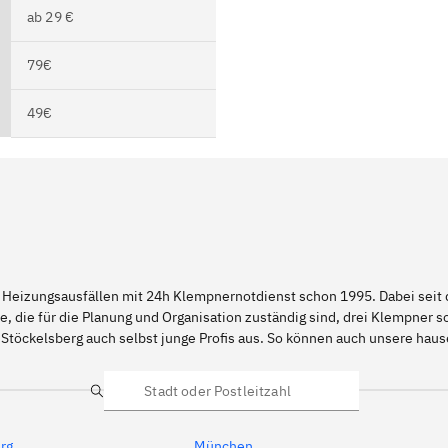
ab 29 €
79€
49€
 Heizungsausfällen mit 24h Klempnernotdienst schon 1995. Dabei seit d
e, die für die Planung und Organisation zuständig sind, drei Klempner 
 Stöckelsberg auch selbst junge Profis aus. So können auch unsere ha
Suche
rg
München