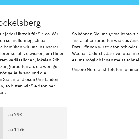
öckelsberg
r jeder Uhrzeit für Sie da. Wir
So können Sie uns gerne kontakti
en schnellstmöglich bei
Installationsarbeiten wie das An
So bemühen wir uns in unserer
Dazu können wir telefonisch oder 
Bereitschaft zu wissen, um Ihnen
Woche. Dadurch, dass wir über meh
rem verlässlichen, lokalen 24h
es uns möglich ihnen meist schnel
izungsarbeiten an, die weniger
Unsere Notdienst Telefonnummer
r nötige Aufwand und die
en Sie unter diesen Umständen
, so bitten wir Sie dann per
en.
ab 79€
ab 119€