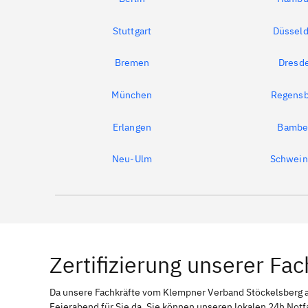
Stuttgart
Düsseld
Bremen
Dresd
München
Regensb
Erlangen
Bambe
Neu-Ulm
Schwein
Zertifizierung unserer Fac
Da unsere Fachkräfte vom Klempner Verband Stöckelsberg
Feierabend für Sie da. Sie können unseren lokalen 24h Notf