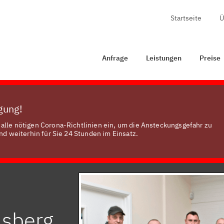
Startseite
Ü
Anfrage
Leistungen
Preise
Zertifizierung
Kon
Anfrage
Leistungen
Preise
ügung!
alle nötigen Corona-Richtlinien ein, um die Ansteckungsgefahr zu
nd weiterhin für Sie 24 Stunden im Einsatz.
lsberg