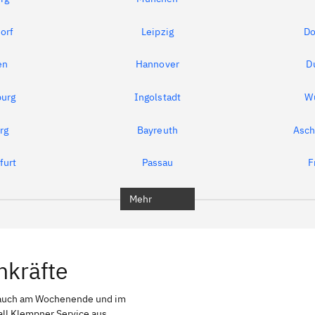
orf
Leipzig
Do
en
Hannover
D
urg
Ingolstadt
W
rg
Bayreuth
Asch
furt
Passau
F
Mehr
hkräfte
 auch am Wochenende und im
all Klempner Service aus