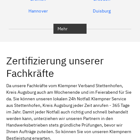
Hannover
Duisburg
Bochum
München
Mehr
Regensburg
Ingolstadt
Würzburg
Furth
Zertifizierung unserer
Erlangen
Bamberg
Fachkräfte
Bayreuth
Aschaffenburg
Kempten (Allgäu)
Neu-Ulm
Da unsere Fachkräfte vom Klempner Verband Stettenhofen,
Kreis Augsburg auch am Wochenende und im Feierabend für Sie
Schweinfurt
Passau
da. Sie können unseren lokalen 24h Notfall Klempner Service
aus Stettenhofen, Kreis Augsburg jeder Zeit anrufen - 365 Tage
Freising
Rudelsdorf, Mittelfranken
im Jahr. Damit jeder Notfall auch richtig und schnell behandelt
werden kann, unterziehen wir unseren Partnern in den
Handwerksbetrieben stets gründliche Prüfungen, bevor wir
Ihnen Aufträge zuteilen. So können Sie von unseren Klempnern
Bestleistung erwarten.