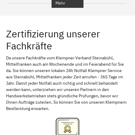
Mehr
Regensburg
Ingolstadt
Würzburg
Furth
Zertifizierung unserer
Erlangen
Bamberg
Fachkräfte
Bayreuth
Aschaffenburg
Kempten (Allgäu)
Neu-Ulm
Da unsere Fachkräfte vom Klempner Verband Steinabühl,
Mittelfranken auch am Wochenende und im Feierabend für Sie
Schweinfurt
Passau
da. Sie können unseren lokalen 24h Notfall Klempner Service
aus Steinabühl, Mittelfranken jeder Zeit anrufen - 365 Tage im
Freising
Rudelsdorf, Mittelfranken
Jahr. Damit jeder Notfall auch richtig und schnell behandelt
werden kann, unterziehen wir unseren Partnern in den
Handwerksbetrieben stets gründliche Prüfungen, bevor wir
Ihnen Aufträge zuteilen. So können Sie von unseren Klempnern
Bestleistung erwarten.