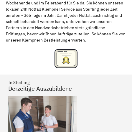
Wochenende und im Feierabend für Sie da. Sie können unseren
Schweinfurt
Passau
lokalen 24h Notfall Klempner Service aus Steifling jeder Zeit
anrufen - 365 Tage im Jahr. Damit jeder Notfall auch richtig und
Freising
Rudelsdorf, Mittelfranken
schnell behandelt werden kann, unterziehen wir unseren
Partnern in den Handwerksbetrieben stets gründliche
Prüfungen, bevor wir Ihnen Aufträge zuteilen. So können Sie von
unseren Klempnern Bestleistung erwarten.
In Steifling
Derzeitige Auszubildene