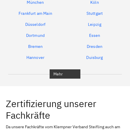
München
Köln
Frankfurt am Main
Stuttgart
Düsseldorf
Leipzig
Dortmund
Essen
Bremen
Dresden
Hannover
Duisburg
Bochum
München
Mehr
Regensburg
Ingolstadt
Würzburg
Furth
Zertifizierung unserer
Erlangen
Bamberg
Fachkräfte
Bayreuth
Aschaffenburg
Kempten (Allgäu)
Neu-Ulm
Da unsere Fachkräfte vom Klempner Verband Steifling auch am