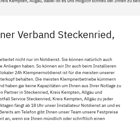
reis Kempten, Allgäu, dabei ist es uns möglich schnell bei Ihnen zu se
ner Verband Steckenried,
beitet nicht nur im Notdienst. Sie können natürlich auch
Anliegen haben. So können wir Ihr auch beim Installieren
okaler 24h Klempnernotdienst ist für die meisten unserer
interkopf behalten. Die meisten Klempnerbetriebe kümmern
nd haben gar keine Kapazitäten um Ihnen aus Ihrer Notlage zu
en Partner in Steckenried, Kreis Kempten, Allgäu und
fall Service Steckenried, Kreis Kempten, Allgäu zu jeder
tagen fängt ab 18 Uhr unser Installateur Notdienst an und es
Bereits am Telefon gibt Ihnen unser Team unsere Festpreise
t an, wenn sie Ihnen mündlich oder schriftlich einen