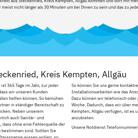
 direkt aus Steckenried, Kreis Kempten, Allgäu kommen und dort mit me
 meist nicht länger als 30 Minuten um bei Ihnen zu sein und das zu jed
eckenried, Kreis Kempten, Allgäu
st 365 Tage im Jahr, zur jeder
So können Sie uns gerne kontakti
, dass wir unseren Kunden
Installationsarbeiten wie das An
ällen helfen können. So bemühen
Dazu können wir telefonisch oder 
tner in ständiger Bereitschaft zu
Woche. Dadurch, dass wir über meh
chicken. Neben unserem
Kempten, Allgäu verfügen, ist es 
rlich auch Sanitär- und
anzubieten.
h, dass ohne eine Fehlerquelle der
Unsere Notdienst Telefonnummer
u bestimmen sind. Sollten Sie
Preisspanne wissen wollen, so