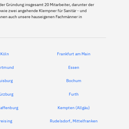
er Gründung insgesamt 20 Mitarbeiter, darunter der
sowie zwei angehende Klempner für Sanitär - und
können auch unsere hauseigenen Fachmänner in
Köln
Frankfurt am Main
rtmund
Essen
uisburg
Bochum
ürzburg
Furth
affenburg
Kempten (Allgäu)
reising
Rudelsdorf, Mittelfranken