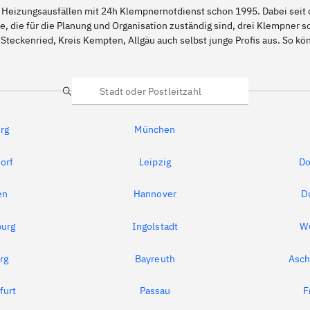
 Heizungsausfällen mit 24h Klempnernotdienst schon 1995. Dabei seit d
e, die für die Planung und Organisation zuständig sind, drei Klempner 
Steckenried, Kreis Kempten, Allgäu auch selbst junge Profis aus. So 
Suche
rg
München
orf
Leipzig
Do
en
Hannover
D
urg
Ingolstadt
W
rg
Bayreuth
Asch
furt
Passau
F