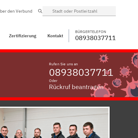
ber den Verbund
Suche
BÜRGERTELEFON
WECHSELN
08938037711
Steckenried, Kreis
Kempten, Allgäu
BÜRGERTELEFON
Zertifizierung
Kontakt
08938037711
Rufen Sie uns an
08938037711
Oder
Rückruf beantragen