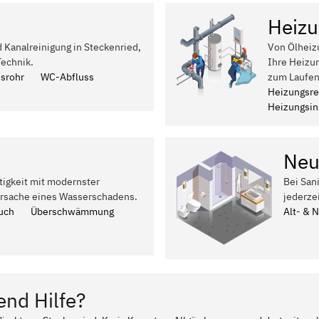
Heizu
d Kanalreinigung in Steckenried,
Von Ölheiz
Technik.
Ihre Heizun
ssrohr
WC-Abfluss
zum Laufen
Heizungsre
Heizungsins
Neu
tigkeit mit modernster
Bei San
Ursache eines Wasserschadens.
jederze
uch
Überschwämmung
Alt- & 
end Hilfe?