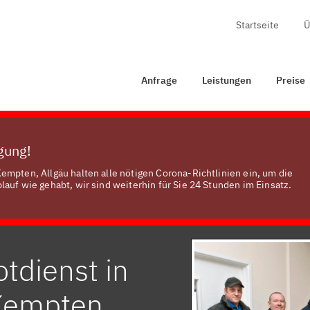
Startseite
Ü
ge
Leistungen
Preise
Zertifizierung
Kontakt
Anfrage
Leistungen
Preise
ügung!
empten, Allgäu halten alle nötigen Corona-Richtlinien ein, um die
auf wie gehabt, wir sind weiterhin für Sie 24 Stunden im Einsatz.
tdienst in
 Kempten,