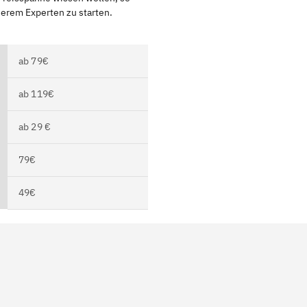
serem Experten zu starten.
ab 79€
ab 119€
ab 29 €
79€
49€