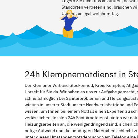
Zögern Sie nicht uns anzurufen, da wir
Standorten vertreten sind, brauchen wir
Uhrzeit, an egal welchem Tag.
24h Klempnernotdienst in St
Der Klempner Verband Steckenried, Kreis Kempten, Allgäu i
Uhrzeit für Sie da. Wir haben es uns zur Aufgabe gemacht
schnellstmöglich bei Sanitärproblemen und Heizungsausf
wir uns in unserer Stadt unsere Handwerksbetriebe und Par
wissen, um Ihnen bei einem Notfall einen Experten zu s
verlässlichen, lokalen 24h Sanitärnotdienst bieten wir natü
Heizungsarbeiten an, die weniger dringend sind. sicherlic
nötige Aufwand und die benötigten Materialien schlecht z
unter diesen Umständen trotzdem schon am Telefon eine 