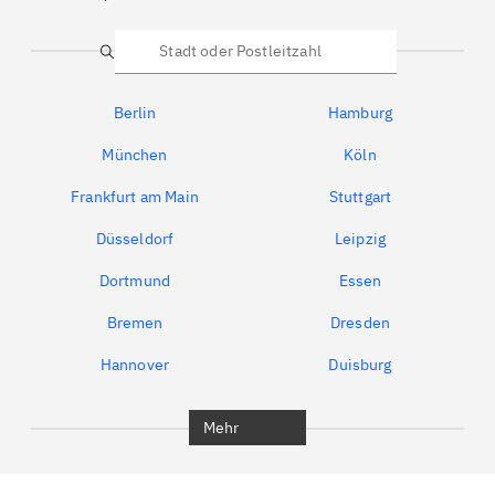
Suche
Berlin
Hamburg
München
Köln
Frankfurt am Main
Stuttgart
Düsseldorf
Leipzig
Dortmund
Essen
Bremen
Dresden
Hannover
Duisburg
Bochum
München
Mehr
Regensburg
Ingolstadt
Würzburg
Furth