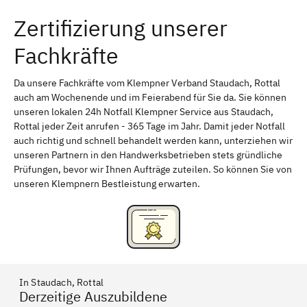
Zertifizierung unserer
Erlangen
Bamberg
Fachkräfte
Bayreuth
Aschaffenburg
Kempten (Allgäu)
Neu-Ulm
Da unsere Fachkräfte vom Klempner Verband Staudach, Rottal
auch am Wochenende und im Feierabend für Sie da. Sie können
Schweinfurt
Passau
unseren lokalen 24h Notfall Klempner Service aus Staudach,
Rottal jeder Zeit anrufen - 365 Tage im Jahr. Damit jeder Notfall
Freising
Rudelsdorf, Mittelfranken
auch richtig und schnell behandelt werden kann, unterziehen wir
unseren Partnern in den Handwerksbetrieben stets gründliche
Prüfungen, bevor wir Ihnen Aufträge zuteilen. So können Sie von
unseren Klempnern Bestleistung erwarten.
In Staudach, Rottal
Derzeitige Auszubildene