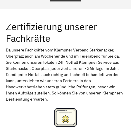
Regensburg
Ingolstadt
Würzburg
Furth
Zertifizierung unserer
Erlangen
Bamberg
Fachkräfte
Bayreuth
Aschaffenburg
Kempten (Allgäu)
Neu-Ulm
Da unsere Fachkräfte vom Klempner Verband Starkenacker,
Oberpfalz auch am Wochenende und im Feierabend für Sie da.
Schweinfurt
Passau
Sie können unseren lokalen 24h Notfall Klempner Service aus
Starkenacker, Oberpfalz jeder Zeit anrufen - 365 Tage im Jahr.
Freising
Rudelsdorf, Mittelfranken
Damit jeder Notfall auch richtig und schnell behandelt werden
kann, unterziehen wir unseren Partnern in den
Handwerksbetrieben stets gründliche Prüfungen, bevor wir
Ihnen Aufträge zuteilen. So können Sie von unseren Klempnern
Bestleistung erwarten.