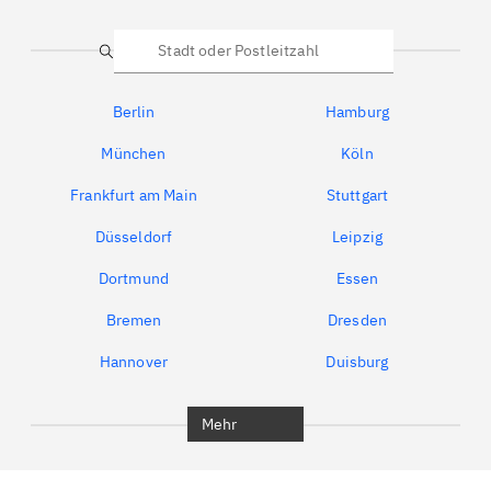
Suche
Berlin
Hamburg
München
Köln
Frankfurt am Main
Stuttgart
Düsseldorf
Leipzig
Dortmund
Essen
Bremen
Dresden
Hannover
Duisburg
Bochum
München
Mehr
Regensburg
Ingolstadt
Würzburg
Furth