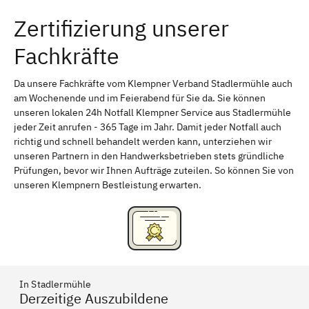
Zertifizierung unserer
Erlangen
Bamberg
Fachkräfte
Bayreuth
Aschaffenburg
Kempten (Allgäu)
Neu-Ulm
Da unsere Fachkräfte vom Klempner Verband Stadlermühle auch
am Wochenende und im Feierabend für Sie da. Sie können
Schweinfurt
Passau
unseren lokalen 24h Notfall Klempner Service aus Stadlermühle
jeder Zeit anrufen - 365 Tage im Jahr. Damit jeder Notfall auch
Freising
Rudelsdorf, Mittelfranken
richtig und schnell behandelt werden kann, unterziehen wir
unseren Partnern in den Handwerksbetrieben stets gründliche
Prüfungen, bevor wir Ihnen Aufträge zuteilen. So können Sie von
unseren Klempnern Bestleistung erwarten.
In Stadlermühle
Derzeitige Auszubildene