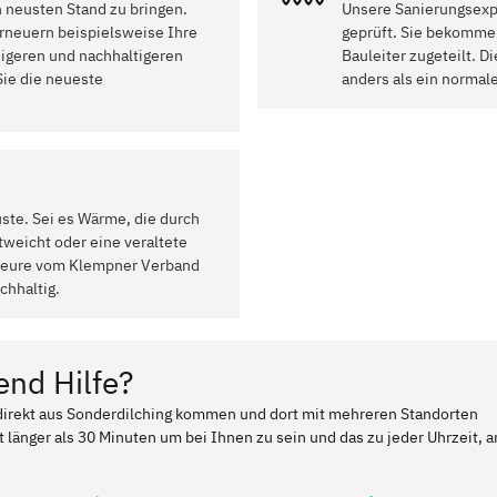
n neusten Stand zu bringen.
Unsere Sanierungsexpe
rneuern beispielsweise Ihre
geprüft. Sie bekommen
higeren und nachhaltigeren
Bauleiter zugeteilt. 
ie die neueste
anders als ein normal
uste. Sei es Wärme, die durch
weicht oder eine veraltete
ateure vom Klempner Verband
chhaltig.
end Hilfe?
r direkt aus Sonderdilching kommen und dort mit mehreren Standorten
t länger als 30 Minuten um bei Ihnen zu sein und das zu jeder Uhrzeit, a