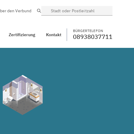
ber den Verbund
Suche
BÜRGERTELEFON
WECHSELN
08938037711
kt
Sonderdilching
BÜRGERTELEFON
Zertifizierung
Kontakt
08938037711