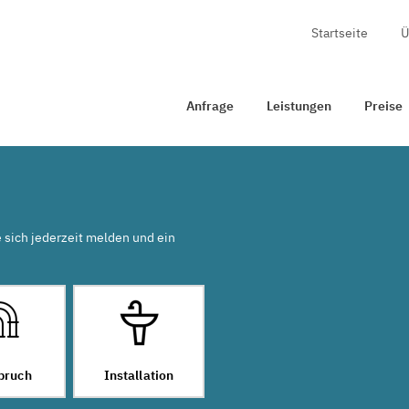
Startseite
Ü
Anfrage
Leistungen
Preise
Zertifizierung
Konta
Anfrage
Leistungen
Preise
e sich jederzeit melden und ein
bruch
Installation