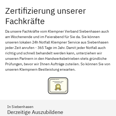
Zertifizierung unserer
Erlangen
Bamberg
Fachkräfte
Bayreuth
Aschaffenburg
Kempten (Allgäu)
Neu-Ulm
Da unsere Fachkräfte vom Klempner Verband Siebenhasen auch
am Wochenende und im Feierabend für Sie da. Sie können
Schweinfurt
Passau
unseren lokalen 24h Notfall Klempner Service aus Siebenhasen
jeder Zeit anrufen - 365 Tage im Jahr. Damit jeder Notfall auch
Freising
Rudelsdorf, Mittelfranken
richtig und schnell behandelt werden kann, unterziehen wir
unseren Partnern in den Handwerksbetrieben stets gründliche
Prüfungen, bevor wir Ihnen Aufträge zuteilen. So können Sie von
unseren Klempnern Bestleistung erwarten.
In Siebenhasen
Derzeitige Auszubildene