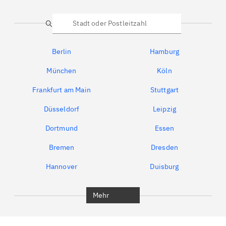
Suche
Berlin
Hamburg
München
Köln
Frankfurt am Main
Stuttgart
Düsseldorf
Leipzig
Dortmund
Essen
Bremen
Dresden
Hannover
Duisburg
Bochum
München
Mehr
Regensburg
Ingolstadt
Würzburg
Furth