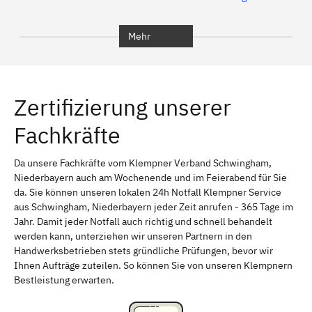
Bochum
München
Mehr
Regensburg
Ingolstadt
Würzburg
Furth
Zertifizierung unserer
Erlangen
Bamberg
Fachkräfte
Bayreuth
Aschaffenburg
Kempten (Allgäu)
Neu-Ulm
Da unsere Fachkräfte vom Klempner Verband Schwingham,
Niederbayern auch am Wochenende und im Feierabend für Sie
Schweinfurt
Passau
da. Sie können unseren lokalen 24h Notfall Klempner Service
aus Schwingham, Niederbayern jeder Zeit anrufen - 365 Tage im
Freising
Rudelsdorf, Mittelfranken
Jahr. Damit jeder Notfall auch richtig und schnell behandelt
werden kann, unterziehen wir unseren Partnern in den
Handwerksbetrieben stets gründliche Prüfungen, bevor wir
Ihnen Aufträge zuteilen. So können Sie von unseren Klempnern
Bestleistung erwarten.