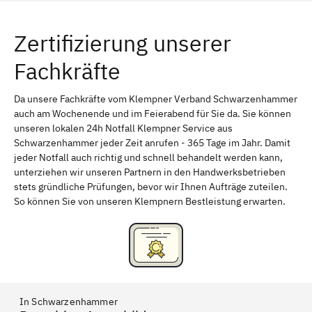
Würzburg
Furth
Zertifizierung unserer
Erlangen
Bamberg
Fachkräfte
Bayreuth
Aschaffenburg
Kempten (Allgäu)
Neu-Ulm
Da unsere Fachkräfte vom Klempner Verband Schwarzenhammer
auch am Wochenende und im Feierabend für Sie da. Sie können
Schweinfurt
Passau
unseren lokalen 24h Notfall Klempner Service aus
Schwarzenhammer jeder Zeit anrufen - 365 Tage im Jahr. Damit
Freising
Rudelsdorf, Mittelfranken
jeder Notfall auch richtig und schnell behandelt werden kann,
unterziehen wir unseren Partnern in den Handwerksbetrieben
stets gründliche Prüfungen, bevor wir Ihnen Aufträge zuteilen.
So können Sie von unseren Klempnern Bestleistung erwarten.
In Schwarzenhammer