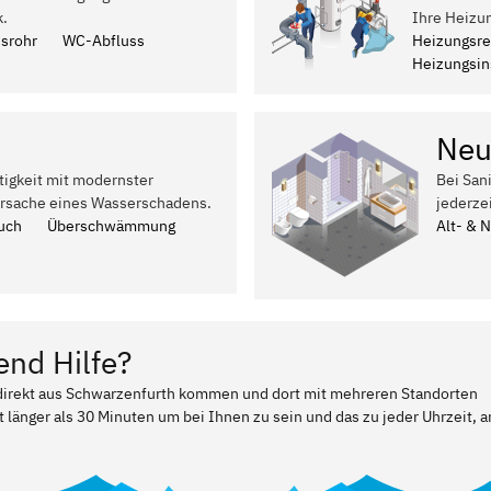
k.
Ihre Heizu
ssrohr
WC-Abfluss
Heizungsre
Heizungsins
Neu
tigkeit mit modernster
Bei San
Ursache eines Wasserschadens.
jederze
uch
Überschwämmung
Alt- & 
end Hilfe?
r direkt aus Schwarzenfurth kommen und dort mit mehreren Standorten
t länger als 30 Minuten um bei Ihnen zu sein und das zu jeder Uhrzeit, a