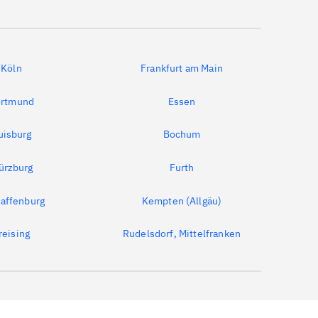
Köln
Frankfurt am Main
rtmund
Essen
uisburg
Bochum
ürzburg
Furth
affenburg
Kempten (Allgäu)
reising
Rudelsdorf, Mittelfranken