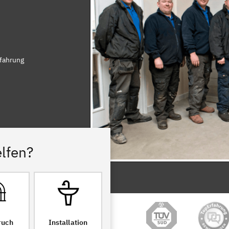
rfahrung
lfen?
ruch
Installation