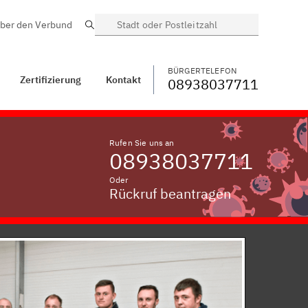
ber den Verbund
Suche
BÜRGERTELEFON
WECHSELN
08938037711
kt
Schwarzenfurth
BÜRGERTELEFON
Zertifizierung
Kontakt
08938037711
Rufen Sie uns an
08938037711
Oder
Rückruf beantragen