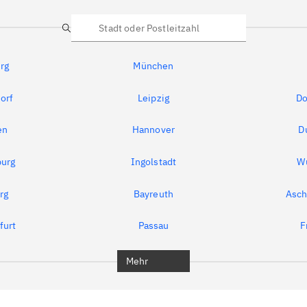
Suche
rg
München
orf
Leipzig
Do
en
Hannover
D
urg
Ingolstadt
W
rg
Bayreuth
Asch
furt
Passau
F
Mehr