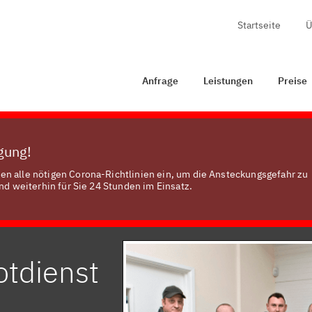
Startseite
Ü
Anfrage
Leistungen
Preise
Zertifizierung
Konta
Anfrage
Leistungen
Preise
ügung!
en alle nötigen Corona-Richtlinien ein, um die Ansteckungsgefahr zu
nd weiterhin für Sie 24 Stunden im Einsatz.
otdienst