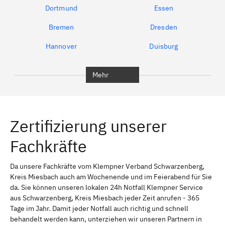
Dortmund
Essen
Bremen
Dresden
Hannover
Duisburg
Bochum
München
Mehr
Regensburg
Ingolstadt
Würzburg
Furth
Zertifizierung unserer
Erlangen
Bamberg
Fachkräfte
Bayreuth
Aschaffenburg
Kempten (Allgäu)
Neu-Ulm
Da unsere Fachkräfte vom Klempner Verband Schwarzenberg,
Kreis Miesbach auch am Wochenende und im Feierabend für Sie
Schweinfurt
Passau
da. Sie können unseren lokalen 24h Notfall Klempner Service
aus Schwarzenberg, Kreis Miesbach jeder Zeit anrufen - 365
Freising
Rudelsdorf, Mittelfranken
Tage im Jahr. Damit jeder Notfall auch richtig und schnell
behandelt werden kann, unterziehen wir unseren Partnern in