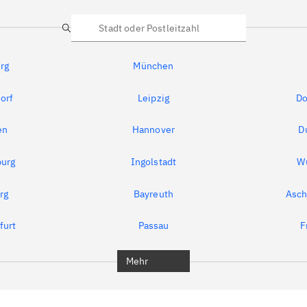
Suche
rg
München
orf
Leipzig
Do
en
Hannover
D
urg
Ingolstadt
W
rg
Bayreuth
Asch
furt
Passau
F
Mehr