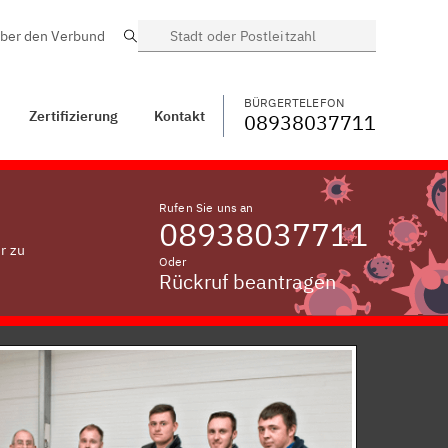
ber den Verbund
Suche
BÜRGERTELEFON
WECHSELN
08938037711
Schwarzach am Main
BÜRGERTELEFON
Zertifizierung
Kontakt
08938037711
Rufen Sie uns an
08938037711
r zu
Oder
Rückruf beantragen