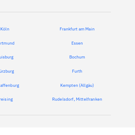
Köln
Frankfurt am Main
rtmund
Essen
uisburg
Bochum
ürzburg
Furth
affenburg
Kempten (Allgäu)
reising
Rudelsdorf, Mittelfranken