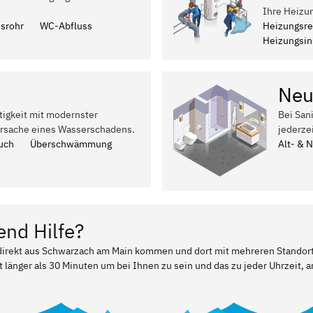
Ihre Heizu
ssrohr
WC-Abfluss
Heizungsre
Heizungsins
Neu
tigkeit mit modernster
Bei San
Ursache eines Wasserschadens.
jederze
uch
Überschwämmung
Alt- & 
end Hilfe?
r direkt aus Schwarzach am Main kommen und dort mit mehreren Standor
t länger als 30 Minuten um bei Ihnen zu sein und das zu jeder Uhrzeit, a