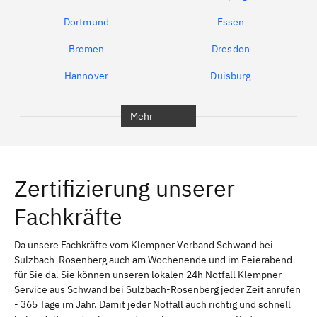
Dortmund
Essen
Bremen
Dresden
Hannover
Duisburg
Bochum
München
Mehr
Regensburg
Ingolstadt
Würzburg
Furth
Zertifizierung unserer
Erlangen
Bamberg
Fachkräfte
Bayreuth
Aschaffenburg
Kempten (Allgäu)
Neu-Ulm
Da unsere Fachkräfte vom Klempner Verband Schwand bei
Sulzbach-Rosenberg auch am Wochenende und im Feierabend
Schweinfurt
Passau
für Sie da. Sie können unseren lokalen 24h Notfall Klempner
Service aus Schwand bei Sulzbach-Rosenberg jeder Zeit anrufen
Freising
Rudelsdorf, Mittelfranken
- 365 Tage im Jahr. Damit jeder Notfall auch richtig und schnell