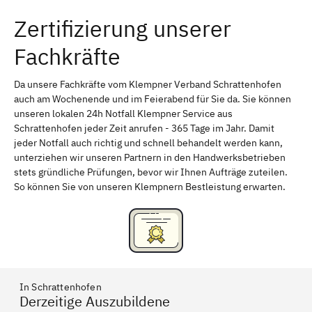
Zertifizierung unserer
Erlangen
Bamberg
Fachkräfte
Bayreuth
Aschaffenburg
Kempten (Allgäu)
Neu-Ulm
Da unsere Fachkräfte vom Klempner Verband Schrattenhofen
auch am Wochenende und im Feierabend für Sie da. Sie können
Schweinfurt
Passau
unseren lokalen 24h Notfall Klempner Service aus
Schrattenhofen jeder Zeit anrufen - 365 Tage im Jahr. Damit
Freising
Rudelsdorf, Mittelfranken
jeder Notfall auch richtig und schnell behandelt werden kann,
unterziehen wir unseren Partnern in den Handwerksbetrieben
stets gründliche Prüfungen, bevor wir Ihnen Aufträge zuteilen.
So können Sie von unseren Klempnern Bestleistung erwarten.
In Schrattenhofen
Derzeitige Auszubildene