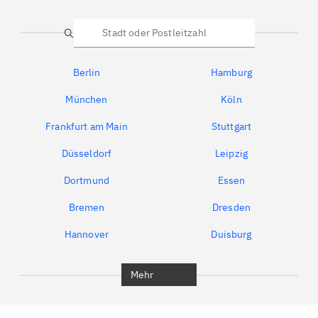
Suche
Berlin
Hamburg
München
Köln
Frankfurt am Main
Stuttgart
Düsseldorf
Leipzig
Dortmund
Essen
Bremen
Dresden
Hannover
Duisburg
Bochum
München
Mehr
Regensburg
Ingolstadt
Würzburg
Furth