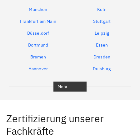
München
Köln
Frankfurt am Main
Stuttgart
Düsseldorf
Leipzig
Dortmund
Essen
Bremen
Dresden
Hannover
Duisburg
Bochum
München
Mehr
Regensburg
Ingolstadt
Würzburg
Furth
Zertifizierung unserer
Erlangen
Bamberg
Fachkräfte
Bayreuth
Aschaffenburg
Kempten (Allgäu)
Neu-Ulm