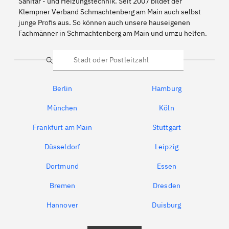
Sanitär - und Heizungstechnik. Seit 2007 bildet der
Klempner Verband Schmachtenberg am Main auch selbst
junge Profis aus. So können auch unsere hauseigenen
Fachmänner in Schmachtenberg am Main und umzu helfen.
Suche
Berlin
Hamburg
München
Köln
Frankfurt am Main
Stuttgart
Düsseldorf
Leipzig
Dortmund
Essen
Bremen
Dresden
Hannover
Duisburg
Bochum
München