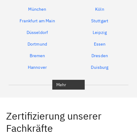
München
Köln
Frankfurt am Main
Stuttgart
Düsseldorf
Leipzig
Dortmund
Essen
Bremen
Dresden
Hannover
Duisburg
Bochum
München
Mehr
Regensburg
Ingolstadt
Würzburg
Furth
Zertifizierung unserer
Erlangen
Bamberg
Fachkräfte
Bayreuth
Aschaffenburg
Kempten (Allgäu)
Neu-Ulm