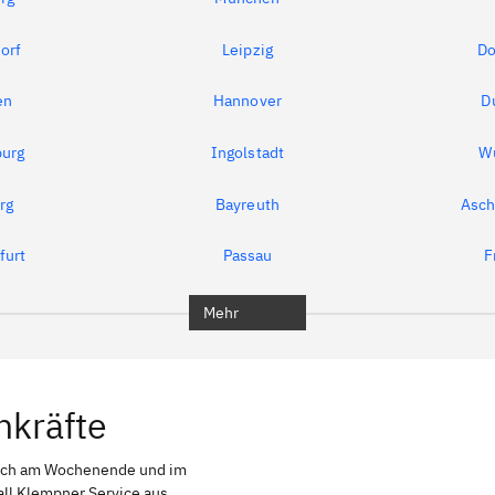
orf
Leipzig
Do
en
Hannover
D
urg
Ingolstadt
W
rg
Bayreuth
Asch
furt
Passau
F
Mehr
hkräfte
auch am Wochenende und im
all Klempner Service aus