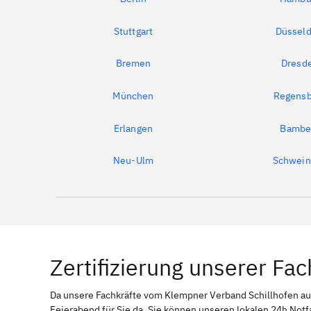
Stuttgart
Düsseld
Bremen
Dresd
München
Regensb
Erlangen
Bambe
Neu-Ulm
Schwein
Zertifizierung unserer Fac
Da unsere Fachkräfte vom Klempner Verband Schillhofen 
Feierabend für Sie da. Sie können unseren lokalen 24h Notf