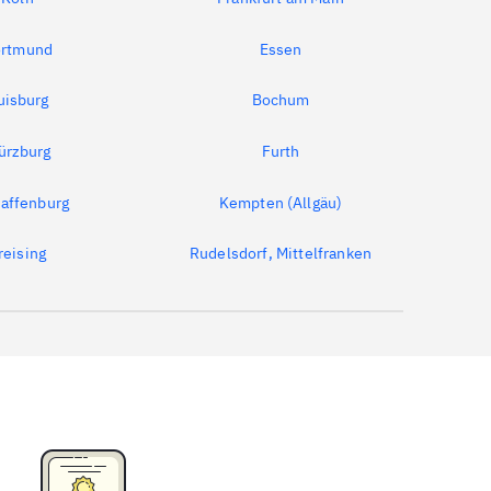
rtmund
Essen
uisburg
Bochum
ürzburg
Furth
affenburg
Kempten (Allgäu)
reising
Rudelsdorf, Mittelfranken