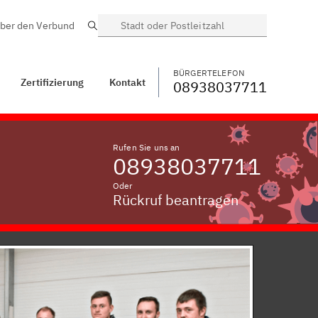
ber den Verbund
Suche
BÜRGERTELEFON
WECHSELN
08938037711
ntakt
Schillhofen
BÜRGERTELEFON
Zertifizierung
Kontakt
08938037711
Rufen Sie uns an
08938037711
Oder
Rückruf beantragen