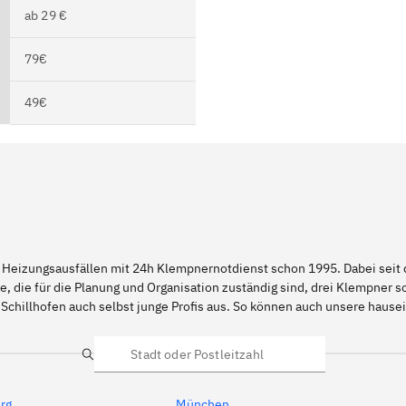
ab 29 €
79€
49€
 Heizungsausfällen mit 24h Klempnernotdienst schon 1995. Dabei seit d
e, die für die Planung und Organisation zuständig sind, drei Klempner 
Schillhofen auch selbst junge Profis aus. So können auch unsere haus
Suche
rg
München