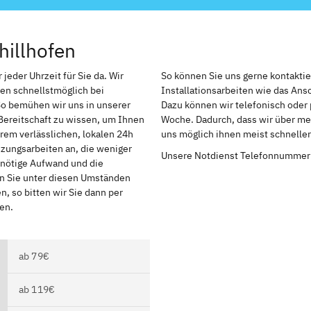
hillhofen
jeder Uhrzeit für Sie da. Wir
So können Sie uns gerne kontakti
en schnellstmöglich bei
Installationsarbeiten wie das An
So bemühen wir uns in unserer
Dazu können wir telefonisch oder 
Bereitschaft zu wissen, um Ihnen
Woche. Dadurch, dass wir über meh
rem verlässlichen, lokalen 24h
uns möglich ihnen meist schnelle
izungsarbeiten an, die weniger
Unsere Notdienst Telefonnummer
r nötige Aufwand und die
en Sie unter diesen Umständen
, so bitten wir Sie dann per
en.
ab 79€
ab 119€