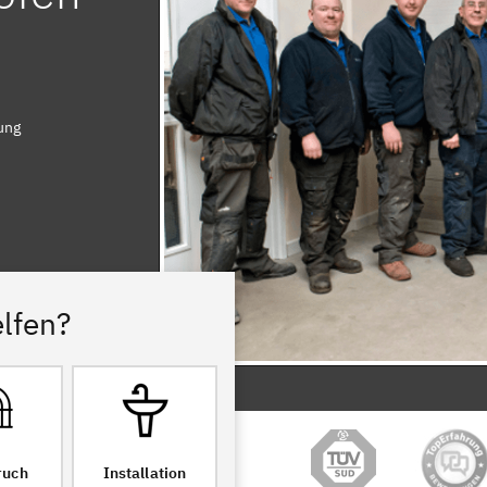
ung
lfen?
ruch
Installation