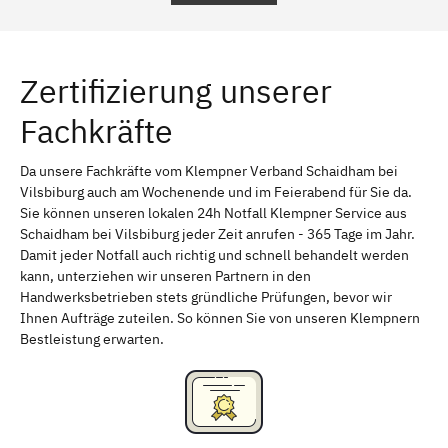
Regensburg
Ingolstadt
Würzburg
Furth
Zertifizierung unserer
Erlangen
Bamberg
Fachkräfte
Bayreuth
Aschaffenburg
Kempten (Allgäu)
Neu-Ulm
Da unsere Fachkräfte vom Klempner Verband Schaidham bei
Vilsbiburg auch am Wochenende und im Feierabend für Sie da.
Schweinfurt
Passau
Sie können unseren lokalen 24h Notfall Klempner Service aus
Schaidham bei Vilsbiburg jeder Zeit anrufen - 365 Tage im Jahr.
Freising
Rudelsdorf, Mittelfranken
Damit jeder Notfall auch richtig und schnell behandelt werden
kann, unterziehen wir unseren Partnern in den
Handwerksbetrieben stets gründliche Prüfungen, bevor wir
Ihnen Aufträge zuteilen. So können Sie von unseren Klempnern
Bestleistung erwarten.