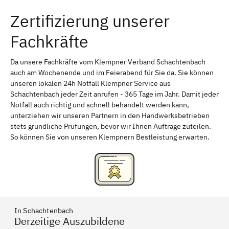
Zertifizierung unserer
Erlangen
Bamberg
Fachkräfte
Bayreuth
Aschaffenburg
Kempten (Allgäu)
Neu-Ulm
Da unsere Fachkräfte vom Klempner Verband Schachtenbach
auch am Wochenende und im Feierabend für Sie da. Sie können
Schweinfurt
Passau
unseren lokalen 24h Notfall Klempner Service aus
Schachtenbach jeder Zeit anrufen - 365 Tage im Jahr. Damit jeder
Freising
Rudelsdorf, Mittelfranken
Notfall auch richtig und schnell behandelt werden kann,
unterziehen wir unseren Partnern in den Handwerksbetrieben
stets gründliche Prüfungen, bevor wir Ihnen Aufträge zuteilen.
So können Sie von unseren Klempnern Bestleistung erwarten.
In Schachtenbach
Derzeitige Auszubildene