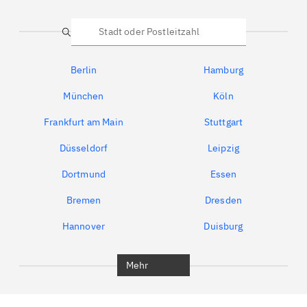
Suche
Berlin
Hamburg
München
Köln
Frankfurt am Main
Stuttgart
Düsseldorf
Leipzig
Dortmund
Essen
Bremen
Dresden
Hannover
Duisburg
Bochum
München
Mehr
Regensburg
Ingolstadt
Würzburg
Furth