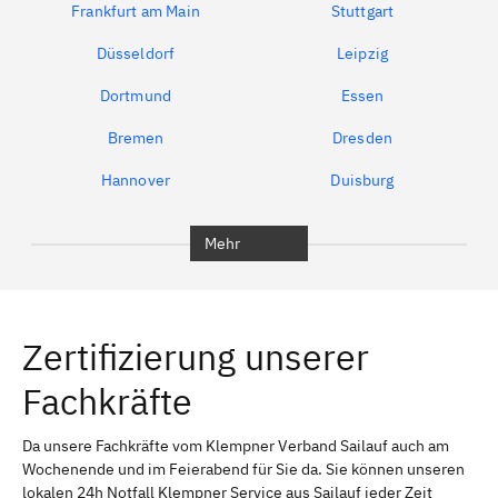
Frankfurt am Main
Stuttgart
Düsseldorf
Leipzig
Dortmund
Essen
Bremen
Dresden
Hannover
Duisburg
Bochum
München
Mehr
Regensburg
Ingolstadt
Würzburg
Furth
Zertifizierung unserer
Erlangen
Bamberg
Fachkräfte
Bayreuth
Aschaffenburg
Kempten (Allgäu)
Neu-Ulm
Da unsere Fachkräfte vom Klempner Verband Sailauf auch am
Wochenende und im Feierabend für Sie da. Sie können unseren
Schweinfurt
Passau
lokalen 24h Notfall Klempner Service aus Sailauf jeder Zeit