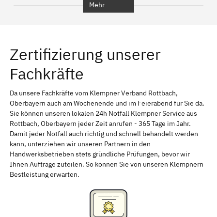
Mehr
Regensburg
Ingolstadt
Würzburg
Furth
Zertifizierung unserer
Erlangen
Bamberg
Fachkräfte
Bayreuth
Aschaffenburg
Kempten (Allgäu)
Neu-Ulm
Da unsere Fachkräfte vom Klempner Verband Rottbach,
Oberbayern auch am Wochenende und im Feierabend für Sie da.
Schweinfurt
Passau
Sie können unseren lokalen 24h Notfall Klempner Service aus
Rottbach, Oberbayern jeder Zeit anrufen - 365 Tage im Jahr.
Freising
Rudelsdorf, Mittelfranken
Damit jeder Notfall auch richtig und schnell behandelt werden
kann, unterziehen wir unseren Partnern in den
Handwerksbetrieben stets gründliche Prüfungen, bevor wir
Ihnen Aufträge zuteilen. So können Sie von unseren Klempnern
Bestleistung erwarten.