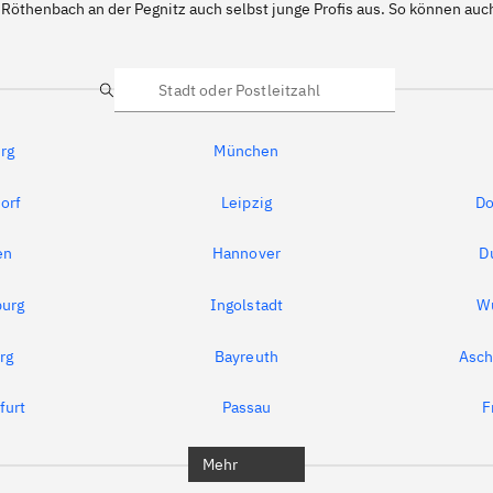
 Röthenbach an der Pegnitz auch selbst junge Profis aus. So können a
Suche
rg
München
orf
Leipzig
Do
en
Hannover
D
urg
Ingolstadt
W
rg
Bayreuth
Asch
furt
Passau
F
Mehr