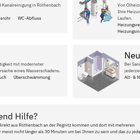
nd Kanalreinigung in Röthenbach
Von Ölheiz
Ihre Heizu
ssrohr
WC-Abfluss
Laufen.
Heizungsre
Heizungsins
Neu
tigkeit mit modernster
Bei San
Ursache eines Wasserschadens.
jederze
uch
Überschwämmung
Alt- & 
end Hilfe?
r direkt aus Röthenbach an der Pegnitz kommen und dort mit mehreren
 meist nicht länger als 30 Minuten um bei Ihnen zu sein und das zu jed