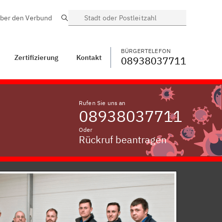
ber den Verbund
Suche
BÜRGERTELEFON
WECHSELN
08938037711
Röthenbach an der
Pegnitz
BÜRGERTELEFON
Zertifizierung
Kontakt
08938037711
Rufen Sie uns an
08938037711
Oder
Rückruf beantragen