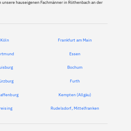
uch unsere hauseigenen Fachmänner in Röthenbach an der
Köln
Frankfurt am Main
rtmund
Essen
uisburg
Bochum
ürzburg
Furth
affenburg
Kempten (Allgäu)
reising
Rudelsdorf, Mittelfranken