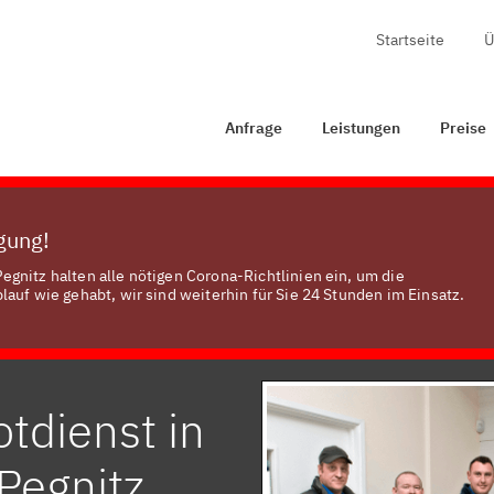
Startseite
Ü
age
Leistungen
Preise
Zertifizierung
Kontakt
Anfrage
Leistungen
Preise
ügung!
gnitz halten alle nötigen Corona-Richtlinien ein, um die
auf wie gehabt, wir sind weiterhin für Sie 24 Stunden im Einsatz.
tdienst in
Pegnitz