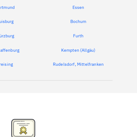
rtmund
Essen
uisburg
Bochum
ürzburg
Furth
affenburg
Kempten (Allgäu)
reising
Rudelsdorf, Mittelfranken