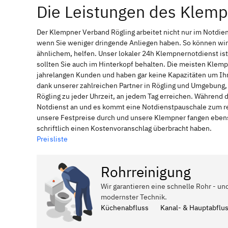
Die Leistungen des Klemp
Der Klempner Verband Rögling arbeitet nicht nur im Notdie
wenn Sie weniger dringende Anliegen haben. So können wir
ähnlichem, helfen. Unser lokaler 24h Klempnernotdienst is
sollten Sie auch im Hinterkopf behalten. Die meisten Klem
jahrelangen Kunden und haben gar keine Kapazitäten um Ihne
dank unserer zahlreichen Partner in Rögling und Umgebung, 
Rögling zu jeder Uhrzeit, an jedem Tag erreichen. Während 
Notdienst an und es kommt eine Notdienstpauschale zum reg
unsere Festpreise durch und unsere Klempner fangen ebenso
schriftlich einen Kostenvoranschlag überbracht haben.
Preisliste
Rohrreinigung
Wir garantieren eine schnelle Rohr - un
modernster Technik.
Küchenabfluss
Kanal- & Hauptabflu