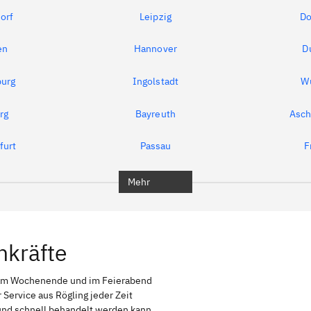
orf
Leipzig
Do
en
Hannover
D
urg
Ingolstadt
W
rg
Bayreuth
Asch
furt
Passau
F
Mehr
hkräfte
 am Wochenende und im Feierabend
 Service aus Rögling jeder Zeit
g und schnell behandelt werden kann,