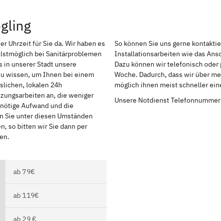
gling
er Uhrzeit für Sie da. Wir haben es
So können Sie uns gerne kontakti
lstmöglich bei Sanitärproblemen
Installationsarbeiten wie das An
 in unserer Stadt unsere
Dazu können wir telefonisch oder 
 zu wissen, um Ihnen bei einem
Woche. Dadurch, dass wir über meh
slichen, lokalen 24h
möglich ihnen meist schneller ei
izungsarbeiten an, die weniger
Unsere Notdienst Telefonnummer
r nötige Aufwand und die
en Sie unter diesen Umständen
, so bitten wir Sie dann per
en.
ab 79€
ab 119€
ab 29 €