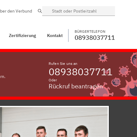
ber den Verbund
Suche
BÜRGERTELEFON
WECHSELN
08938037711
Kontakt
Rögling
BÜRGERTELEFON
Zertifizierung
Kontakt
08938037711
Rufen Sie uns an
08938037711
rn.
Oder
Rückruf beantragen