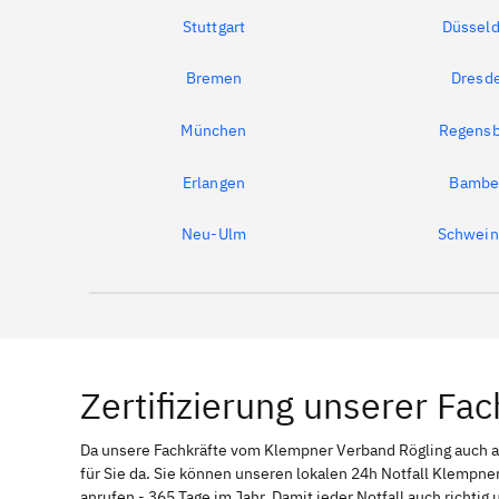
Stuttgart
Düsseld
Bremen
Dresd
München
Regensb
Erlangen
Bambe
Neu-Ulm
Schwein
Zertifizierung unserer Fac
Da unsere Fachkräfte vom Klempner Verband Rögling auch
für Sie da. Sie können unseren lokalen 24h Notfall Klempner
anrufen - 365 Tage im Jahr. Damit jeder Notfall auch richti