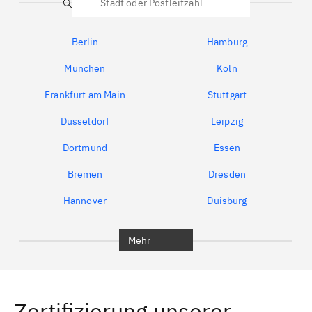
Suche
Berlin
Hamburg
München
Köln
Frankfurt am Main
Stuttgart
Düsseldorf
Leipzig
Dortmund
Essen
Bremen
Dresden
Hannover
Duisburg
Bochum
München
Mehr
Regensburg
Ingolstadt
Würzburg
Furth
Zertifizierung unserer
Erlangen
Bamberg