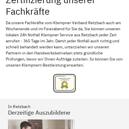
Fachkräfte
Bayreuth
Aschaffenburg
Kempten (Allgäu)
Neu-Ulm
Da unsere Fachkräfte vom Klempner Verband Retzbach auch am
Wochenende und im Feierabend für Sie da. Sie können unseren
Schweinfurt
Passau
lokalen 24h Notfall Klempner Service aus Retzbach jeder Zeit
anrufen - 365 Tage im Jahr. Damit jeder Notfall auch richtig und
Freising
Rudelsdorf, Mittelfranken
schnell behandelt werden kann, unterziehen wir unseren
Partnern in den Handwerksbetrieben stets gründliche
Prüfungen, bevor wir Ihnen Aufträge zuteilen. So können Sie von
unseren Klempnern Bestleistung erwarten.
In Retzbach
Derzeitige Auszubildene