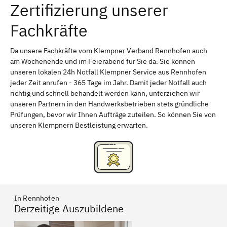
Zertifizierung unserer
Erlangen
Bamberg
Fachkräfte
Bayreuth
Aschaffenburg
Kempten (Allgäu)
Neu-Ulm
Da unsere Fachkräfte vom Klempner Verband Rennhofen auch
am Wochenende und im Feierabend für Sie da. Sie können
Schweinfurt
Passau
unseren lokalen 24h Notfall Klempner Service aus Rennhofen
jeder Zeit anrufen - 365 Tage im Jahr. Damit jeder Notfall auch
Freising
Rudelsdorf, Mittelfranken
richtig und schnell behandelt werden kann, unterziehen wir
unseren Partnern in den Handwerksbetrieben stets gründliche
Prüfungen, bevor wir Ihnen Aufträge zuteilen. So können Sie von
unseren Klempnern Bestleistung erwarten.
In Rennhofen
Derzeitige Auszubildene