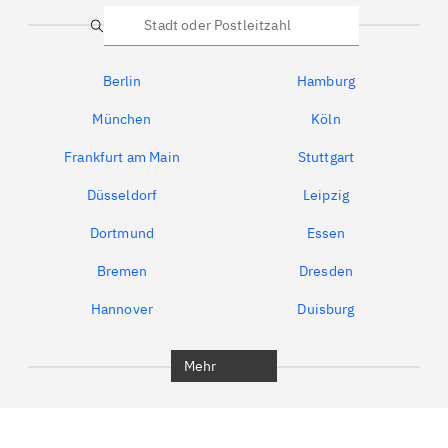
Suche
Berlin
Hamburg
München
Köln
Frankfurt am Main
Stuttgart
Düsseldorf
Leipzig
Dortmund
Essen
Bremen
Dresden
Hannover
Duisburg
Bochum
München
Mehr
Regensburg
Ingolstadt
Würzburg
Furth