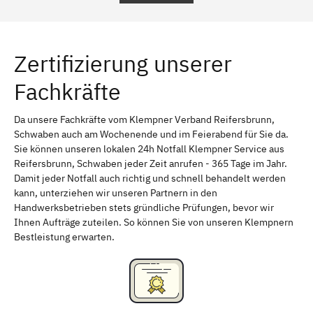
Regensburg
Ingolstadt
Würzburg
Furth
Zertifizierung unserer
Erlangen
Bamberg
Fachkräfte
Bayreuth
Aschaffenburg
Kempten (Allgäu)
Neu-Ulm
Da unsere Fachkräfte vom Klempner Verband Reifersbrunn,
Schwaben auch am Wochenende und im Feierabend für Sie da.
Schweinfurt
Passau
Sie können unseren lokalen 24h Notfall Klempner Service aus
Reifersbrunn, Schwaben jeder Zeit anrufen - 365 Tage im Jahr.
Freising
Rudelsdorf, Mittelfranken
Damit jeder Notfall auch richtig und schnell behandelt werden
kann, unterziehen wir unseren Partnern in den
Handwerksbetrieben stets gründliche Prüfungen, bevor wir
Ihnen Aufträge zuteilen. So können Sie von unseren Klempnern
Bestleistung erwarten.