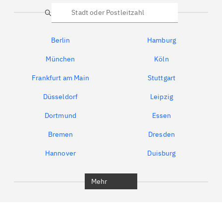
Suche
Berlin
Hamburg
München
Köln
Frankfurt am Main
Stuttgart
Düsseldorf
Leipzig
Dortmund
Essen
Bremen
Dresden
Hannover
Duisburg
Bochum
München
Mehr
Regensburg
Ingolstadt
Würzburg
Furth