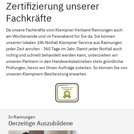
Zertifizierung unserer
Erlangen
Bamberg
Fachkräfte
Bayreuth
Aschaffenburg
Kempten (Allgäu)
Neu-Ulm
Da unsere Fachkräfte vom Klempner Verband Rannungen auch
am Wochenende und im Feierabend für Sie da. Sie können
Schweinfurt
Passau
unseren lokalen 24h Notfall Klempner Service aus Rannungen
jeder Zeit anrufen - 365 Tage im Jahr. Damit jeder Notfall auch
Freising
Rudelsdorf, Mittelfranken
richtig und schnell behandelt werden kann, unterziehen wir
unseren Partnern in den Handwerksbetrieben stets gründliche
Prüfungen, bevor wir Ihnen Aufträge zuteilen. So können Sie von
unseren Klempnern Bestleistung erwarten.
In Rannungen
Derzeitige Auszubildene