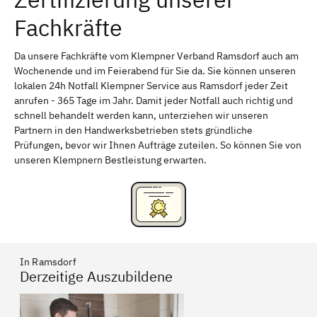
Fachkräfte
Bayreuth
Aschaffenburg
Kempten (Allgäu)
Neu-Ulm
Da unsere Fachkräfte vom Klempner Verband Ramsdorf auch am
Wochenende und im Feierabend für Sie da. Sie können unseren
Schweinfurt
Passau
lokalen 24h Notfall Klempner Service aus Ramsdorf jeder Zeit
anrufen - 365 Tage im Jahr. Damit jeder Notfall auch richtig und
Freising
Rudelsdorf, Mittelfranken
schnell behandelt werden kann, unterziehen wir unseren
Partnern in den Handwerksbetrieben stets gründliche
Prüfungen, bevor wir Ihnen Aufträge zuteilen. So können Sie von
unseren Klempnern Bestleistung erwarten.
In Ramsdorf
Derzeitige Auszubildene