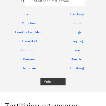
Suche
Berlin
Hamburg
München
Köln
Frankfurt am Main
Stuttgart
Düsseldorf
Leipzig
Dortmund
Essen
Bremen
Dresden
Hannover
Duisburg
Bochum
München
Mehr
Regensburg
Ingolstadt
Würzburg
Furth
Zertifizierung unserer
Erlangen
Bamberg