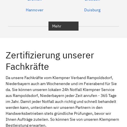
Hannover
Duisburg
Bochum
München
Mehr
Regensburg
Ingolstadt
Würzburg
Furth
Zertifizierung unserer
Erlangen
Bamberg
Fachkräfte
Bayreuth
Aschaffenburg
Kempten (Allgäu)
Neu-Ulm
Da unsere Fachkräfte vom Klempner Verband Rampoldsdorf,
Niederbayern auch am Wochenende und im Feierabend für Sie
Schweinfurt
Passau
da. Sie können unseren lokalen 24h Notfall Klempner Service
aus Rampoldsdorf, Niederbayern jeder Zeit anrufen - 365 Tage
Freising
Rudelsdorf, Mittelfranken
im Jahr. Damit jeder Notfall auch richtig und schnell behandelt
werden kann, unterziehen wir unseren Partnern in den
Handwerksbetrieben stets gründliche Prüfungen, bevor wir
Ihnen Aufträge zuteilen. So können Sie von unseren Klempnern
Bestleistung erwarten.