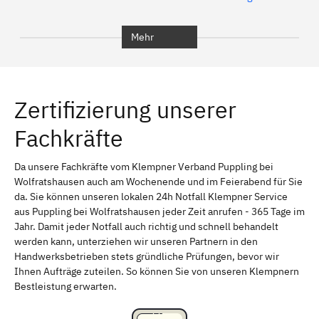
Bochum
München
Mehr
Regensburg
Ingolstadt
Würzburg
Furth
Zertifizierung unserer
Erlangen
Bamberg
Fachkräfte
Bayreuth
Aschaffenburg
Kempten (Allgäu)
Neu-Ulm
Da unsere Fachkräfte vom Klempner Verband Puppling bei
Wolfratshausen auch am Wochenende und im Feierabend für Sie
Schweinfurt
Passau
da. Sie können unseren lokalen 24h Notfall Klempner Service
aus Puppling bei Wolfratshausen jeder Zeit anrufen - 365 Tage im
Freising
Rudelsdorf, Mittelfranken
Jahr. Damit jeder Notfall auch richtig und schnell behandelt
werden kann, unterziehen wir unseren Partnern in den
Handwerksbetrieben stets gründliche Prüfungen, bevor wir
Ihnen Aufträge zuteilen. So können Sie von unseren Klempnern
Bestleistung erwarten.