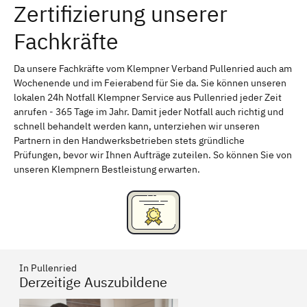
Zertifizierung unserer
Erlangen
Bamberg
Fachkräfte
Bayreuth
Aschaffenburg
Kempten (Allgäu)
Neu-Ulm
Da unsere Fachkräfte vom Klempner Verband Pullenried auch am
Wochenende und im Feierabend für Sie da. Sie können unseren
Schweinfurt
Passau
lokalen 24h Notfall Klempner Service aus Pullenried jeder Zeit
anrufen - 365 Tage im Jahr. Damit jeder Notfall auch richtig und
Freising
Rudelsdorf, Mittelfranken
schnell behandelt werden kann, unterziehen wir unseren
Partnern in den Handwerksbetrieben stets gründliche
Prüfungen, bevor wir Ihnen Aufträge zuteilen. So können Sie von
unseren Klempnern Bestleistung erwarten.
In Pullenried
Derzeitige Auszubildene