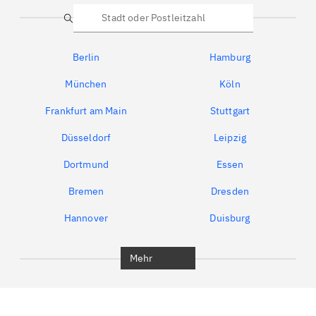
Suche
Berlin
Hamburg
München
Köln
Frankfurt am Main
Stuttgart
Düsseldorf
Leipzig
Dortmund
Essen
Bremen
Dresden
Hannover
Duisburg
Bochum
München
Mehr
Regensburg
Ingolstadt
Würzburg
Furth