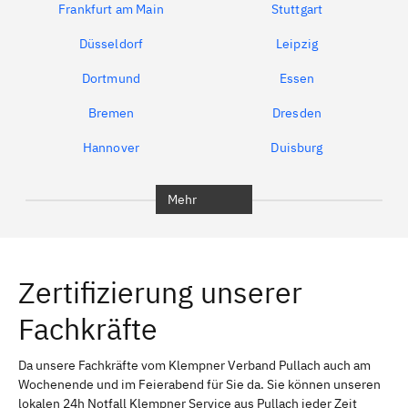
Frankfurt am Main
Stuttgart
Düsseldorf
Leipzig
Dortmund
Essen
Bremen
Dresden
Hannover
Duisburg
Bochum
München
Mehr
Regensburg
Ingolstadt
Würzburg
Furth
Zertifizierung unserer
Erlangen
Bamberg
Fachkräfte
Bayreuth
Aschaffenburg
Kempten (Allgäu)
Neu-Ulm
Da unsere Fachkräfte vom Klempner Verband Pullach auch am
Wochenende und im Feierabend für Sie da. Sie können unseren
Schweinfurt
Passau
lokalen 24h Notfall Klempner Service aus Pullach jeder Zeit