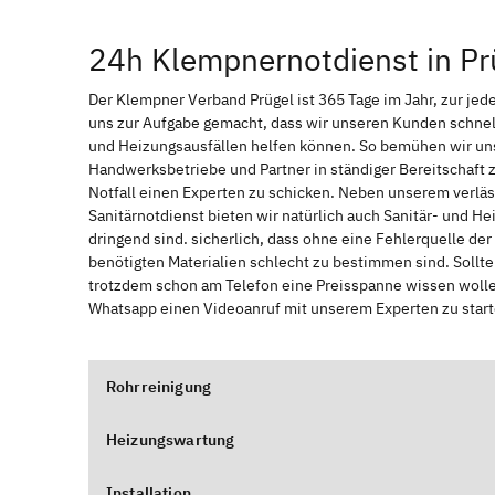
24h Klempnernotdienst in Pr
Der Klempner Verband Prügel ist 365 Tage im Jahr, zur jede
uns zur Aufgabe gemacht, dass wir unseren Kunden schnel
und Heizungsausfällen helfen können. So bemühen wir uns
Handwerksbetriebe und Partner in ständiger Bereitschaft
Notfall einen Experten zu schicken. Neben unserem verläs
Sanitärnotdienst bieten wir natürlich auch Sanitär- und He
dringend sind. sicherlich, dass ohne eine Fehlerquelle de
benötigten Materialien schlecht zu bestimmen sind. Sollt
trotzdem schon am Telefon eine Preisspanne wissen wollen
Whatsapp einen Videoanruf mit unserem Experten zu start
Rohrreinigung
Heizungswartung
Installation