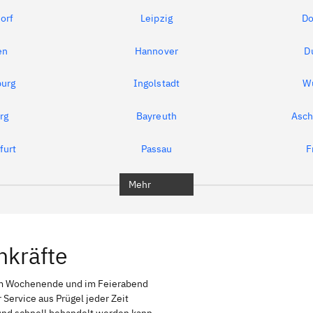
orf
Leipzig
Do
en
Hannover
D
urg
Ingolstadt
W
rg
Bayreuth
Asch
furt
Passau
F
Mehr
hkräfte
am Wochenende und im Feierabend
 Service aus Prügel jeder Zeit