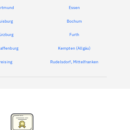
rtmund
Essen
uisburg
Bochum
ürzburg
Furth
affenburg
Kempten (Allgäu)
reising
Rudelsdorf, Mittelfranken