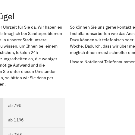
ügel
r Uhrzeit für Sie da. Wir haben es
So können Sie uns gerne kontakti
lstmöglich bei Sanitärproblemen
Installationsarbeiten wie das An
 in unserer Stadt unsere
Dazu können wir telefonisch oder 
 zu wissen, um Ihnen bei einem
Woche. Dadurch, dass wir über meh
slichen, lokalen 24h
möglich ihnen meist schneller ei
izungsarbeiten an, die weniger
Unsere Notdienst Telefonnummer
r nötige Aufwand und die
en Sie unter diesen Umständen
, so bitten wir Sie dann per
en.
ab 79€
ab 119€
ab 29 €