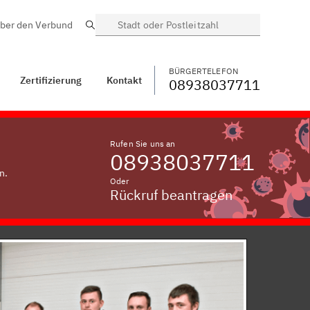
ber den Verbund
Suche
BÜRGERTELEFON
WECHSELN
08938037711
Kontakt
Prügel
BÜRGERTELEFON
Zertifizierung
Kontakt
08938037711
Rufen Sie uns an
08938037711
n.
Oder
Rückruf beantragen