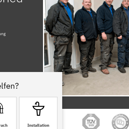
ung
lfen?
ruch
Installation