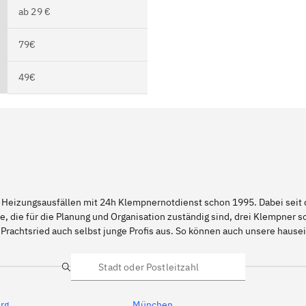
ab 29 €
79€
49€
 Heizungsausfällen mit 24h Klempnernotdienst schon 1995. Dabei seit d
e, die für die Planung und Organisation zuständig sind, drei Klempner 
Prachtsried auch selbst junge Profis aus. So können auch unsere haus
Suche
rg
München