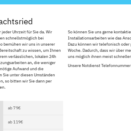
achtsried
jeder Uhrzeit für Sie da. Wir
So können Sie uns gerne kontakti
en schnellstmöglich bei
Installationsarbeiten wie das An
So bemühen wir uns in unserer
Dazu können wir telefonisch oder 
Bereitschaft zu wissen, um Ihnen
Woche. Dadurch, dass wir über meh
rem verlässlichen, lokalen 24h
uns möglich ihnen meist schnelle
izungsarbeiten an, die weniger
Unsere Notdienst Telefonnummer
r nötige Aufwand und die
en Sie unter diesen Umständen
, so bitten wir Sie dann per
en.
ab 79€
ab 119€