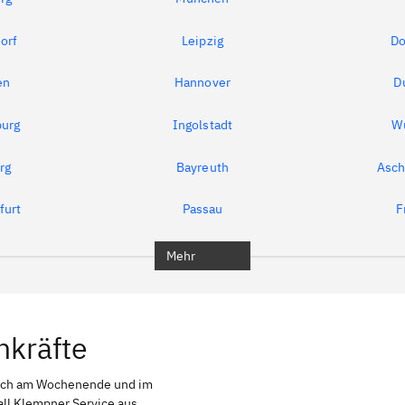
orf
Leipzig
Do
en
Hannover
D
urg
Ingolstadt
W
rg
Bayreuth
Asch
furt
Passau
F
Mehr
hkräfte
auch am Wochenende und im
all Klempner Service aus