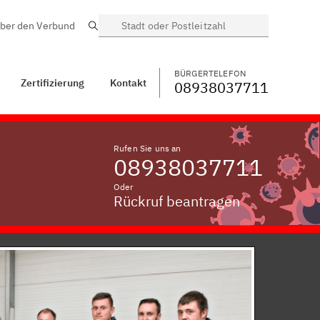
ber den Verbund
Suche
BÜRGERTELEFON
WECHSELN
08938037711
ntakt
Prachtsried
BÜRGERTELEFON
Zertifizierung
Kontakt
08938037711
Rufen Sie uns an
08938037711
Oder
Rückruf beantragen