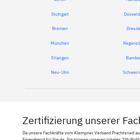
Stuttgart
Düsseld
Bremen
Dresd
München
Regensb
Erlangen
Bambe
Neu-Ulm
Schwein
Zertifizierung unserer Fac
Da unsere Fachkräfte vom Klempner Verband Prachtsried 
Feierabend für Sie da. Sie können unseren lokalen 24h Notf