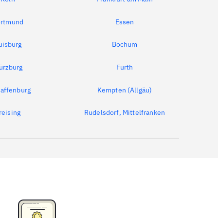
rtmund
Essen
uisburg
Bochum
ürzburg
Furth
affenburg
Kempten (Allgäu)
reising
Rudelsdorf, Mittelfranken