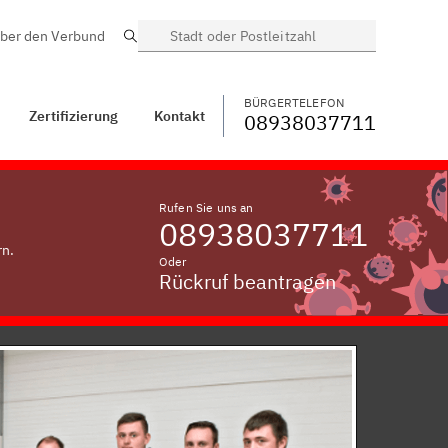
ber den Verbund
Suche
BÜRGERTELEFON
WECHSELN
08938037711
Kontakt
Polling
BÜRGERTELEFON
Zertifizierung
Kontakt
08938037711
Rufen Sie uns an
08938037711
rn.
Oder
Rückruf beantragen