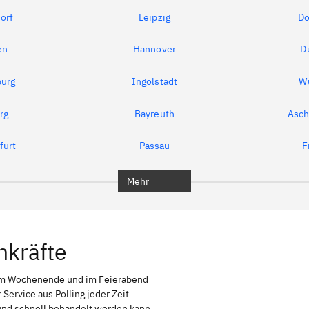
orf
Leipzig
Do
en
Hannover
D
urg
Ingolstadt
W
rg
Bayreuth
Asch
furt
Passau
F
Mehr
hkräfte
 am Wochenende und im Feierabend
Service aus Polling jeder Zeit
g und schnell behandelt werden kann,