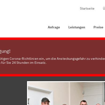
Startseite
Ü
Anfrage
Leistungen
Preise
Zertifizierung
Anfrage
Leistungen
Preise
ügung!
nötigen Corona-Richtlinien ein, um die Ansteckungsgefahr zu verhinde
 für Sie 24 Stunden im Einsatz.