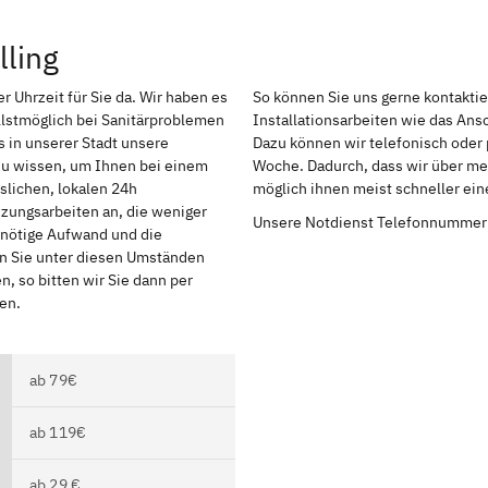
lling
r Uhrzeit für Sie da. Wir haben es
So können Sie uns gerne kontakti
lstmöglich bei Sanitärproblemen
Installationsarbeiten wie das An
 in unserer Stadt unsere
Dazu können wir telefonisch oder 
 zu wissen, um Ihnen bei einem
Woche. Dadurch, dass wir über mehr
slichen, lokalen 24h
möglich ihnen meist schneller ei
izungsarbeiten an, die weniger
Unsere Notdienst Telefonnummer
r nötige Aufwand und die
en Sie unter diesen Umständen
, so bitten wir Sie dann per
en.
ab 79€
ab 119€
ab 29 €