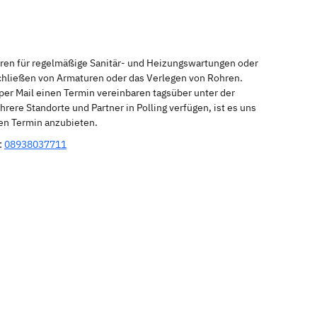
eren für regelmäßige Sanitär- und Heizungswartungen oder
schließen von Armaturen oder das Verlegen von Rohren.
per Mail einen Termin vereinbaren tagsüber unter der
ere Standorte und Partner in Polling verfügen, ist es uns
nen Termin anzubieten.
:
08938037711