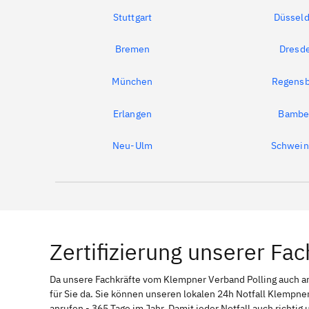
Stuttgart
Düsseld
Bremen
Dresd
München
Regensb
Erlangen
Bambe
Neu-Ulm
Schwein
Zertifizierung unserer Fac
Da unsere Fachkräfte vom Klempner Verband Polling auch
für Sie da. Sie können unseren lokalen 24h Notfall Klempner 
anrufen - 365 Tage im Jahr. Damit jeder Notfall auch richti