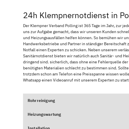
24h Klempnernotdienst in Po
Der Klempner Verband Polling ist 365 Tage im Jahr, zur jede
uns zur Aufgabe gemacht, dass wir unseren Kunden schnel
und Heizungsausfällen helfen können. So bemühen wir uns
Handwerksbetriebe und Partner in ständiger Bereitschaft
Notfall einen Experten zu schicken. Neben unserem verläs
Sanitärnotdienst bieten wir natürlich auch Sanitär- und He
dringend sind. sicherlich, dass ohne eine Fehlerquelle de
benötigten Materialien schlecht zu bestimmen sind. Sollt
trotzdem schon am Telefon eine Preisspanne wissen wollen
Whatsapp einen Videoanruf mit unserem Experten zu start
Rohrreinigung
Heizungswartung
Installation