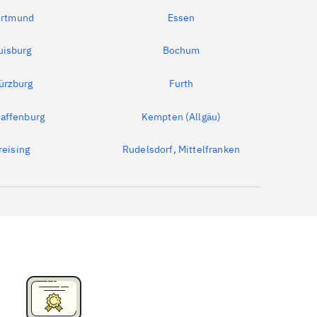
rtmund
Essen
uisburg
Bochum
ürzburg
Furth
affenburg
Kempten (Allgäu)
reising
Rudelsdorf, Mittelfranken